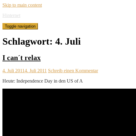
Skip to main content
Hinternet
Toggle navigation
Schlagwort:
4. Juli
I can´t relax
4. Juli 2011
4. Juli 2011
Schreib einen Kommentar
Heute: Independence Day in den US of A