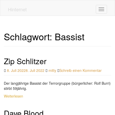
Skip
to
Hinternet
Toggle n
main
content
Schlagwort:
Bassist
Zip Schlitzer
8. Juli 2022
8. Juli 2022
mitty
Schreib einen Kommentar
Der langjährige Bassist der Terrorgruppe (bürgerlicher: Rolf Burri)
stirbt 59jährig.
Weiterlesen
Dave Blood