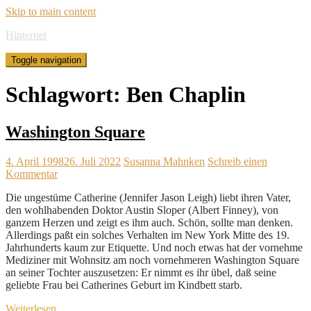
Skip to main content
Hinternet
Toggle navigation
Schlagwort:
Ben Chaplin
Washington Square
4. April 1998
26. Juli 2022
Susanna Mahnken
Schreib einen
Kommentar
Die ungestüme Catherine (Jennifer Jason Leigh) liebt ihren Vater,
den wohlhabenden Doktor Austin Sloper (Albert Finney), von
ganzem Herzen und zeigt es ihm auch. Schön, sollte man denken.
Allerdings paßt ein solches Verhalten im New York Mitte des 19.
Jahrhunderts kaum zur Etiquette. Und noch etwas hat der vornehme
Mediziner mit Wohnsitz am noch vornehmeren Washington Square
an seiner Tochter auszusetzen: Er nimmt es ihr übel, daß seine
geliebte Frau bei Catherines Geburt im Kindbett starb.
Weiterlesen