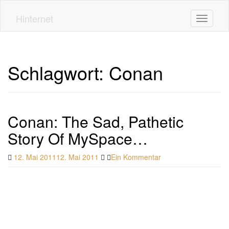
Skip
to
Hinternet
Toggle n
main
content
Schlagwort:
Conan
Conan: The Sad, Pathetic
Story Of MySpace…
12. Mai 2011
12. Mai 2011
Ein Kommentar