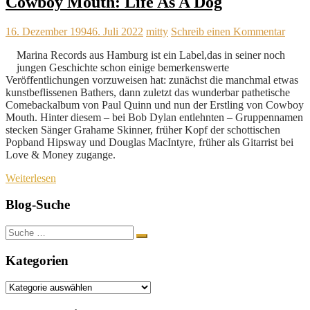
Cowboy Mouth: Life As A Dog
16. Dezember 1994
6. Juli 2022
mitty
Schreib einen Kommentar
Marina Records aus Hamburg ist ein Label,das in seiner noch
jungen Geschichte schon einige bemerkenswerte
Veröffentlichungen vorzuweisen hat: zunächst die manchmal etwas
kunstbeflissenen Bathers, dann zuletzt das wunderbar pathetische
Comebackalbum von Paul Quinn und nun der Erstling von Cowboy
Mouth. Hinter diesem – bei Bob Dylan entlehnten – Gruppennamen
stecken Sänger Grahame Skinner, früher Kopf der schottischen
Popband Hipsway und Douglas MacIntyre, früher als Gitarrist bei
Love & Money zugange.
Weiterlesen
Blog-Suche
Suche
nach:
Kategorien
Kategorien