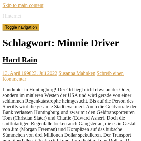
Skip to main content
Hinternet
Toggle navigation
Schlagwort:
Minnie Driver
Hard Rain
13. April 1998
23. Juli 2022
Susanna Mahnken
Schreib einen
Kommentar
Landunter in Huntingburg! Der Ort liegt nicht etwa an der Oder,
sondern im mittleren Westen der USA und wird gerade von einer
schlimmen Regenkatastrophe heimgesucht. Bis auf die Person des
Sheriffs wird die gesamte Stadt evakuiert. Auch die Geldvorräte der
Bank verlassen Huntingburg und zwar mit den Geldtransporteuren
Tom (Christian Slater) und Charlie (Edward Asner). Doch die
sintflutartigen Regenfälle locken auch Gangster an, die es in Gestalt
von Jim (Morgan Freeman) und Komplizen auf das hübsche
Sümmchen von drei Millionen Dollar spekulieren. Der Transport
wird überfallen, Charlie stirbt und Tom flieht mit den Dollars. Das