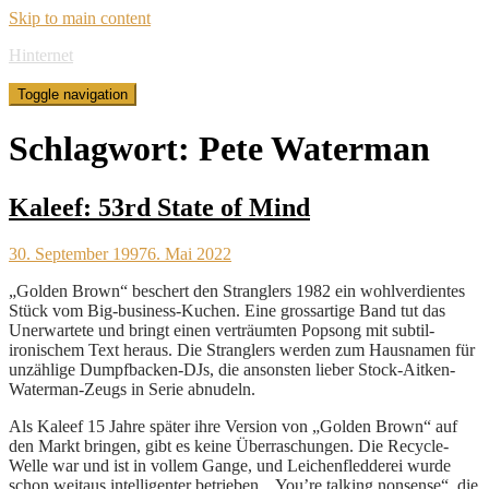
Skip to main content
Hinternet
Toggle navigation
Schlagwort:
Pete Waterman
Kaleef: 53rd State of Mind
30. September 1997
6. Mai 2022
„Golden Brown“ beschert den Stranglers 1982 ein wohlverdientes
Stück vom Big-business-Kuchen. Eine grossartige Band tut das
Unerwartete und bringt einen verträumten Popsong mit subtil-
ironischem Text heraus. Die Stranglers werden zum Hausnamen für
unzählige Dumpfbacken-DJs, die ansonsten lieber Stock-Aitken-
Waterman-Zeugs in Serie abnudeln.
Als Kaleef 15 Jahre später ihre Version von „Golden Brown“ auf
den Markt bringen, gibt es keine Überraschungen. Die Recycle-
Welle war und ist in vollem Gange, und Leichenfledderei wurde
schon weitaus intelligenter betrieben. „You’re talking nonsense“, die