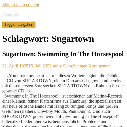
Skip to main content
Hinternet
Toggle navigation
Schlagwort:
Sugartown
Sugartown: Swimming In The Horsespool
21. April 1995
15. Juli 2022
mitty
Schreib einen Kommentar
„You broke my heart…“ mit diesen Worten beginnt die Debüt-
CD von SUGARTOWN, einem Duo aus Glasgow. Und bereits
mit diesem ersten Satz stecken SUGARTOWN den Rahmen für die
gesamte CD ab.
„Swimming In The Horsespool“ ist erschienen auf Marina-Records,
einer kleinen, feinen Plattenfirma aus Hamburg, die spezialisiert ist
auf neue britische Bands mit Hang zu ruhigen Songs und großen
Gefühlen (Bathers, Cowboy Mouth, Paul Quinn). Und auch
SUGARTOWN präsentieren auf „Swimming In The Horsepool“
bittersüße Lieder über zwischenmenschliche Probleme und
Sehnsüchte, darunter auch zwei Coverversionen von Willie Nelson