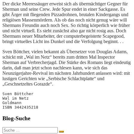
Der dicke Meeressäuger erweist sich als übermächtiger Gegner für
Sherman und seine Crew. Jede Spur endet in einer Sackgasse. Es
gibt Ärger mit fliegenden Pizzadrohnen, brutalen Kindergangs und
religiösen Massenmördern. Als ob das noch nicht genug wäre will
Shermans Freundin auch noch Sex. So richtig körperlich wie früher
und nicht virtuell. Es sieht zunächst also gar nicht rosig aus. Doch
Shermans neuer Mitarbeiter, der computerbegeisterte Scapegood,
bringt virtuelles Licht ins Dunkel und die Verfolgung beginnt. . .
Sven Böttcher, vielen bekannt als Übersetzer von Douglas Adams,
schickt mit „Wal im Netz“ bereits zum dritten Mal Inspector
Sherman auf Verbrecherjagd. Die Stärke des Romans liegt eindeutig
darin, daß man jetzt schon nachlesen kann, wie sich das
Neunzigerjahre-Revival im nächsten Jahrhundert anlassen wird: mit
lustigen Gerichten wie „Serbische Schlachtplatte“ und
„Geschnetzeltes Gorazde“.
Sven Böttcher

Wal im Netz

Goldmann

ISBN 3442435218
Blog-Suche
Suche