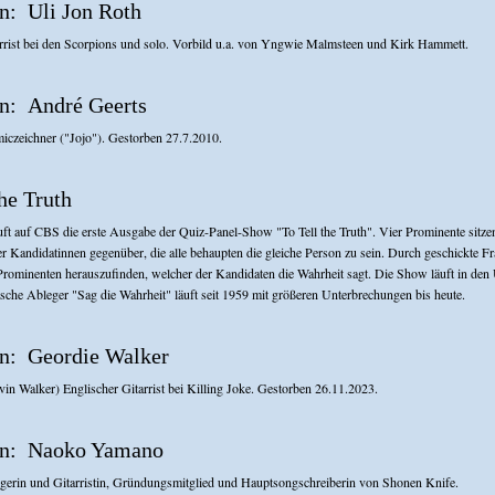
Uli Jon Roth
rrist bei den Scorpions und solo. Vorbild u.a. von Yngwie Malmsteen und Kirk Hammett.
André Geerts
iczeichner ("Jojo"). Gestorben 27.7.2010.
the Truth
ft auf CBS die erste Ausgabe der Quiz-Panel-Show "To Tell the Truth". Vier Prominente sitzen
r Kandidatinnen gegenüber, die alle behaupten die gleiche Person zu sein. Durch geschickte F
Prominenten herauszufinden, welcher der Kandidaten die Wahrheit sagt. Die Show läuft in de
tsche Ableger "Sag die Wahrheit" läuft seit 1959 mit größeren Unterbrechungen bis heute.
Geordie Walker
vin Walker) Englischer Gitarrist bei Killing Joke. Gestorben 26.11.2023.
Naoko Yamano
gerin und Gitarristin, Gründungsmitglied und Hauptsongschreiberin von Shonen Knife.