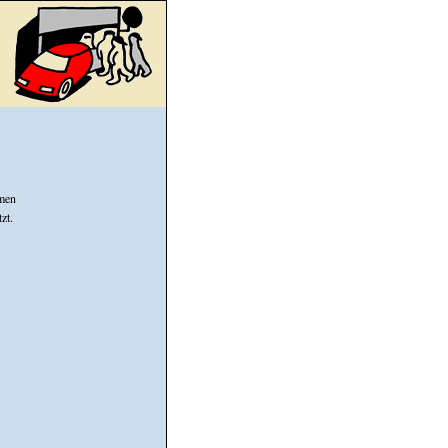
hmen
zt.