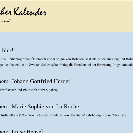
ber...?
 hier!
, u.a. Erzherzogin von Österreich und Königin von Böhmen lässt alle Juden aus Prag und Bö
eblich hatten die im Zweiten Schlesischen Krieg die Preußen bei der Besetzung Prags unterstüt
Johann Gottfried Herder
hriftsteller und Philosoph stirbt 59jährig.
Marie Sophie von La Roche
hriftstellerin ("Die Geschichte des Fräuleins von Sternheim") stirbt 77jährig in Offenbach.
Luise Hensel