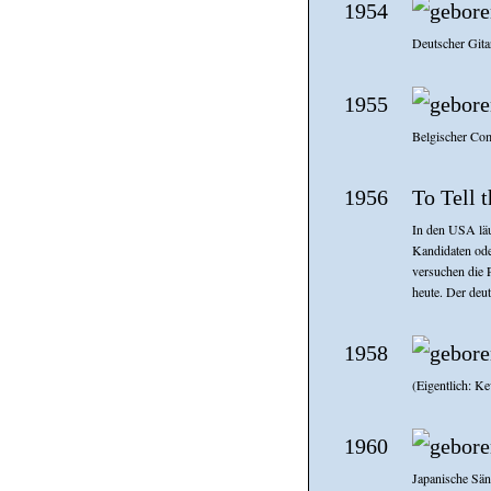
1954
Deutscher Gita
1955
Belgischer Com
1956
To Tell 
In den USA läu
Kandidaten ode
versuchen die 
heute. Der deu
1958
(Eigentlich: Ke
1960
Japanische Sän