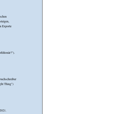
ischen
steigen,
en Exporte
illionär?").
buchschreiber
ght Thing")
2021.