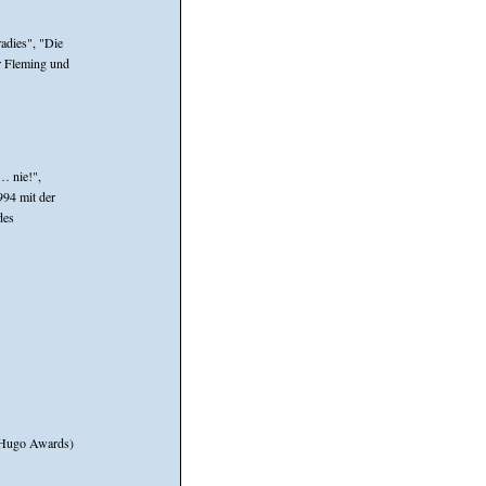
adies", "Die
er Fleming und
… nie!",
994 mit der
des
 Hugo Awards)