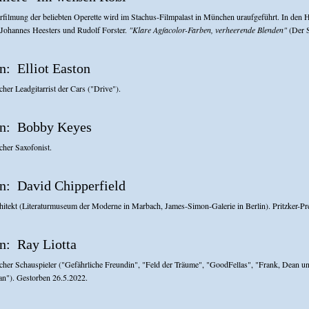
erfilmung der beliebten Operette wird im Stachus-Filmpalast in München uraufgeführt. In den H
Johannes Heesters und Rudolf Forster.
"Klare Agfacolor-Farben, verheerende Blenden"
(Der S
Elliot Easton
her Leadgitarrist der Cars ("Drive").
Bobby Keyes
her Saxofonist.
David Chipperfield
hitekt (Literaturmuseum der Moderne in Marbach, James-Simon-Galerie in Berlin). Pritzker-Pr
Ray Liotta
her Schauspieler ("Gefährliche Freundin", "Feld der Träume", "GoodFellas", "Frank, Dean 
an"). Gestorben 26.5.2022.