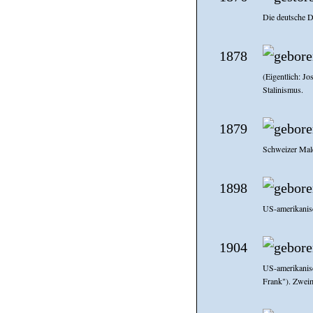
Die deutsche Di
1878
(Eigentlich: J
Stalinismus.
1879
Schweizer Male
1898
US-amerikanisc
1904
US-amerikanisc
Frank"). Zweim