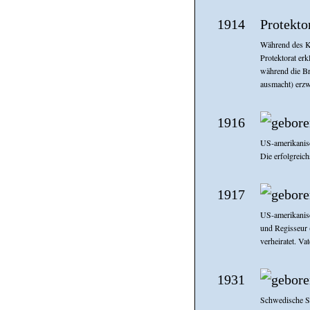
1914
Protekto
Während des K
Protektorat erk
während die Br
ausmacht) erzw
1916
US-amerikanisc
Die erfolgreic
1917
US-amerikanis
und Regisseur 
verheiratet. V
1931
Schwedische Sc