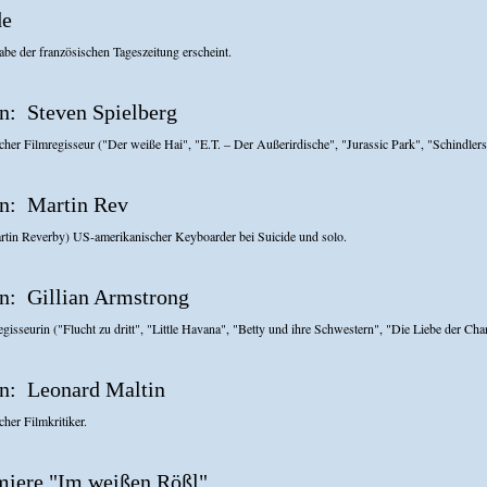
de
abe der französischen Tageszeitung erscheint.
Steven Spielberg
her Filmregisseur ("Der weiße Hai", "E.T. – Der Außerirdische", "Jurassic Park", "Schindlers 
Martin Rev
artin Reverby) US-amerikanischer Keyboarder bei Suicide und solo.
Gillian Armstrong
gisseurin ("Flucht zu dritt", "Little Havana", "Betty und ihre Schwestern", "Die Liebe der Char
Leonard Maltin
her Filmkritiker.
miere "Im weißen Rößl"