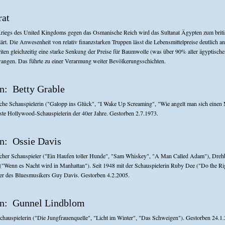
rat
riegs des United Kingdoms gegen das Osmanische Reich wird das Sultanat Ägypten zum brit
lärt. Die Anwesenheit von relativ finanzstarken Truppen lässt die Lebensmittelpreise deutlich an
iten gleichzeitig eine starke Senkung der Preise für Baumwolle (was über 90% aller ägyptisch
angen. Das führte zu einer Verarmung weiter Bevölkerungsschichten.
Betty Grable
he Schauspielerin ("Galopp ins Glück", "I Wake Up Screaming", "Wie angelt man sich einen M
hste Hollywood-Schauspielerin der 40er Jahre. Gestorben 2.7.1973.
Ossie Davis
cher Schauspieler ("Ein Haufen toller Hunde", "Sam Whiskey", "A Man Called Adam"), Dreh
("Wenn es Nacht wird in Manhattan"). Seit 1948 mit der Schauspielerin Ruby Dee ("Do the Ri
ater des Bluesmusikers Guy Davis. Gestorben 4.2.2005.
Gunnel Lindblom
hauspielerin ("Die Jungfrauenquelle", "Licht im Winter", "Das Schweigen"). Gestorben 24.1.