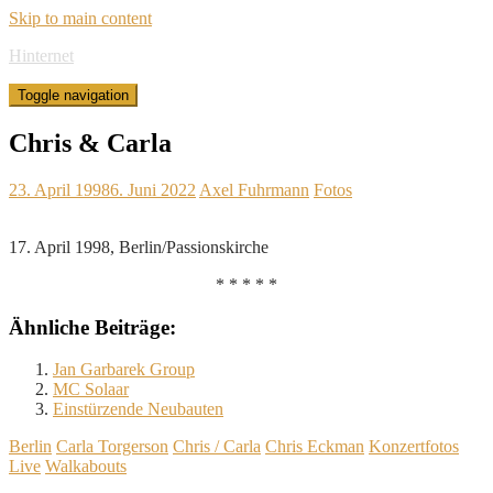
Skip to main content
Hinternet
Toggle navigation
Chris & Carla
23. April 1998
6. Juni 2022
Axel Fuhrmann
Fotos
17. April 1998, Berlin/Passionskirche
* * * * *
Ähnliche Beiträge:
Jan Garbarek Group
MC Solaar
Einstürzende Neubauten
Berlin
Carla Torgerson
Chris / Carla
Chris Eckman
Konzertfotos
Live
Walkabouts