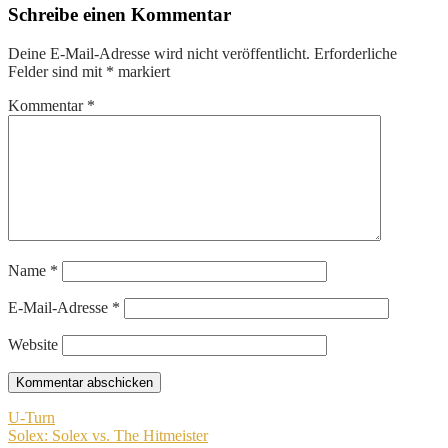
Schreibe einen Kommentar
Deine E-Mail-Adresse wird nicht veröffentlicht.
Erforderliche
Felder sind mit
*
markiert
Kommentar
*
Name
*
E-Mail-Adresse
*
Website
Beitragsnavigation
U-Turn
Solex: Solex vs. The Hitmeister