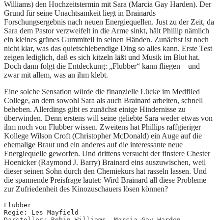
Williams) den Hochzeitstermin mit Sara (Marcia Gay Harden). Der
Grund für seine Unachtsamkeit liegt in Brainards
Forschungsergebnis nach neuen Energiequellen. Just zu der Zeit, da
Sara dem Pastor verzweifelt in die Arme sinkt, hält Phillip nämlich
ein kleines grünes Gummiteil in seinen Händen. Zunächst ist noch
nicht klar, was das quietschlebendige Ding so alles kann. Erste Test
zeigen lediglich, daß es sich kitzeln läßt und Musik im Blut hat.
Doch dann folgt die Entdeckung: „Flubber“ kann fliegen – und
zwar mit allem, was an ihm klebt.
Eine solche Sensation würde die finanzielle Lücke im Medfiled
College, an dem sowohl Sara als auch Brainard arbeiten, schnell
beheben. Allerdings gibt es zunächst einige Hindernisse zu
überwinden. Denn erstens will seine geliebte Sara weder etwas von
ihm noch von Flubber wissen. Zweitens hat Phillips raffgieriger
Kollege Wilson Croft (Christopher McDonald) ein Auge auf die
ehemalige Braut und ein anderes auf die interessante neue
Energiequelle geworfen. Und drittens versucht der finstere Chester
Hoenicker (Raymond J. Barry) Brainard eins auszuwischen, weil
dieser seinen Sohn durch den Chemiekurs hat rasseln lassen. Und
die spannende Preisfrage lautet: Wird Brainard all diese Probleme
zur Zufriedenheit des Kinozuschauers lösen können?
Flubber
Regie: Les Mayfield
Darsteller: Robin Williams, Marcia Gay Harden, 