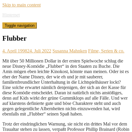
Skip to main content
Hinternet
Toggle navigation
Flubber
4. April 1998
24. Juli 2022
Susanna Mahnken
Filme, Serien & co.
Mit über 50 Millionen Dollar in der ersten Spielwoche schlug die
neue Disney-Komödie „Flubber“ in den Staaten zu Buche. Die
Amis mögen eben leichte Kinokost, könnte man meinen. Oder ist es
eher der Name Disney, der wie eh und je mit sauberer,
familienfreundlicher Unterhaltung in die Lichtspielhäuser lockt?
Eine solche erwartet nämlich denjenigen, der sich an der Kasse für
diese Komödie entscheidet. Daran ist natürlich nichts anstößiges,
denn auf Kids wirkt der grüne Gummiklops auf alle Fälle. Und wer
auf klarstens definierte gute und böse Charaktere steht und auch
gegen gelegentliche Albernheiten nichts einzuwenden hat, wird
ebenfalls mit „Flubber“ seinen Spaß haben.
Trotz der eindringlichen Warnung, sie nicht ein drittes Mal vor dem
Traualtar stehen zu lassen, verpaßt Professor Phillip Brainard (Robin