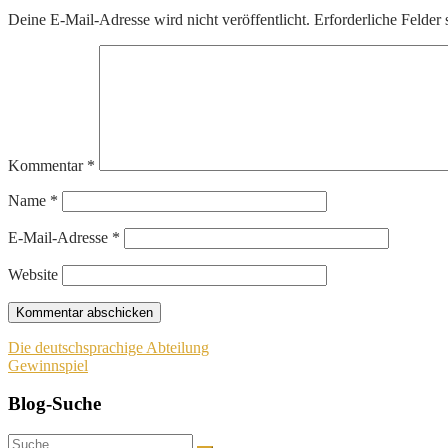
Deine E-Mail-Adresse wird nicht veröffentlicht.
Erforderliche Felder 
Kommentar
*
Name
*
E-Mail-Adresse
*
Website
Beitragsnavigation
Die deutschsprachige Abteilung
Gewinnspiel
Blog-Suche
Suche