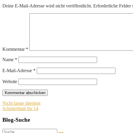
Deine E-Mail-Adresse wird nicht veröffentlicht.
Erforderliche Felder 
Kommentar
*
Name
*
E-Mail-Adresse
*
Website
Beitragsnavigation
Nicht lange überlegt
Schmierblatt für 14
Blog-Suche
Suche