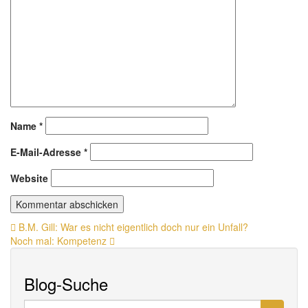
Name
*
E-Mail-Adresse
*
Website
Beitragsnavigation
B.M. Gill: War es nicht eigentlich doch nur ein Unfall?
Noch mal: Kompetenz
Blog-Suche
Suche