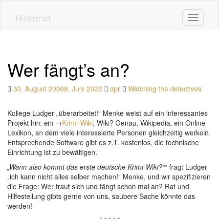
Skip
to
Hinternet
Toggle n
main
content
Wer fängt’s an?
30. August 2006
8. Juni 2022
dpr
Watching the detectives
Kollege Ludger „überarbeitet!“ Menke weist auf ein interessantes
Projekt hin: ein →
Krimi-Wiki
. Wiki? Genau, Wikipedia, ein Online-
Lexikon, an dem viele interessierte Personen gleichzeitig werkeln.
Entsprechende Software gibt es z.T. kostenlos, die technische
Einrichtung ist zu bewältigen.
„Wann also kommt das erste deutsche Krimi-Wiki?“
“ fragt Ludger
„ich kann nicht alles selber machen!“ Menke, und wir spezifizieren
die Frage: Wer traut sich und fängt schon mal an? Rat und
Hilfestellung gibts gerne von uns, saubere Sache könnte das
werden!