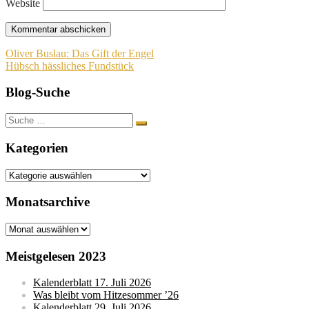
Website
Beitragsnavigation
Oliver Buslau: Das Gift der Engel
Hübsch hässliches Fundstück
Blog-Suche
Suche
nach:
Kategorien
Kategorien
Monatsarchive
Monatsarchive
Meistgelesen 2023
Kalenderblatt 17. Juli 2026
Was bleibt vom Hitzesommer ’26
Kalenderblatt 29. Juli 2026