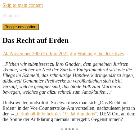
Skip to main content
Hinternet
Toggle navigation
Das Recht auf Erden
24. November 2006
16. Juni 2022
dpr
Watching the detectives
„Flehen wir submissest zu Ihro Gnaden, dem gemeinen Juristen
Temme, welcher im Nest der Zürcher Emigrantenbrut sitzt wie die
Fliege im Schmeiß, das schmutzige Handwerk dringendst zu legen,
alldieweil Genannter Preßwerke zu veröffentlichen sich nicht
versagt, welche geeignet sind, das blöde Volk zum Murren zu
bewegen, welches gar allzu schnell zum Amoklaufen…“
Undsoweiter, undsofort. So etwa muss man sich „Das Recht auf
Erden“ in der Vor-Counterstrike-Ära vorstellen, nachzulesen jetzt in
der →
„Criminalbibliothek des 19. Jahrhunderts“
, DEM Ort, an dem
die Sonne der Aufklärung niemals untergeht. Gegenstimmen?
* * * * *