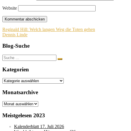
Website
Beitragsnavigation
Reginald Hill: Welch langen Weg die Toten gehen
Dennis Linde
Blog-Suche
Suche
nach:
Kategorien
Kategorien
Monatsarchive
Monatsarchive
Meistgelesen 2023
Kalenderblatt 17. Juli 2026