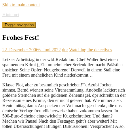
Skip to main content
Hinternet
Toggle navigation
Frohes Fest!
22. Dezember 2006
6. Juni 2022
dpr
Watching the detectives
Letzter Arbeitstag in der wtd-Redaktion. Chef Walter liest einen
spannenden Krimi („Ein unheimlicher Serienkiller macht Palästina
unsicher. Seine Opfer: Neugeborene! Derweil in einem Stall eine
Frau mit einem unehelichen Kind niederkommt…
Klasse Plot, aber zu besinnlich geschrieben!“), Azubi Jochen
simmst, Bernd wienert seine Virensammlung, Anobella lackiert sich
goldene Sternchen auf die goldenen Zehennägel, dpr schreibt an der
Rezension eines Krimis, den er nicht gelesen hat. Wie immer also.
Heute mittag dann: Auspacken der Weihnachtsgeschenke, die uns
deutsche Verlage freundlicherweise haben zukommen lassen. In
500-Euro-Scheine eingewickelte Kugelschreiber. Und dann?
Machen wir Pause! Nach den Festtagen geht’s aber weiter! Mit
tollen Überraschungen! Blutigen Diskussionen! Versprochen! Also,