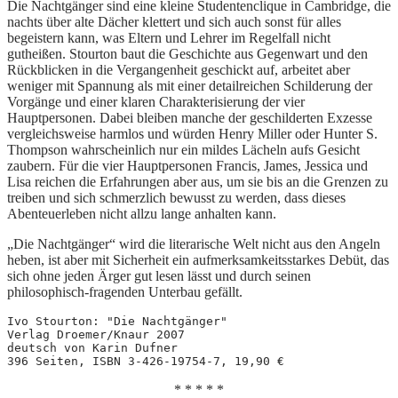
Die Nachtgänger sind eine kleine Studentenclique in Cambridge, die
nachts über alte Dächer klettert und sich auch sonst für alles
begeistern kann, was Eltern und Lehrer im Regelfall nicht
gutheißen. Stourton baut die Geschichte aus Gegenwart und den
Rückblicken in die Vergangenheit geschickt auf, arbeitet aber
weniger mit Spannung als mit einer detailreichen Schilderung der
Vorgänge und einer klaren Charakterisierung der vier
Hauptpersonen. Dabei bleiben manche der geschilderten Exzesse
vergleichsweise harmlos und würden Henry Miller oder Hunter S.
Thompson wahrscheinlich nur ein mildes Lächeln aufs Gesicht
zaubern. Für die vier Hauptpersonen Francis, James, Jessica und
Lisa reichen die Erfahrungen aber aus, um sie bis an die Grenzen zu
treiben und sich schmerzlich bewusst zu werden, dass dieses
Abenteuerleben nicht allzu lange anhalten kann.
„Die Nachtgänger“ wird die literarische Welt nicht aus den Angeln
heben, ist aber mit Sicherheit ein aufmerksamkeitsstarkes Debüt, das
sich ohne jeden Ärger gut lesen lässt und durch seinen
philosophisch-fragenden Unterbau gefällt.
Ivo Stourton: "Die Nachtgänger"
Verlag Droemer/Knaur 2007
deutsch von Karin Dufner
396 Seiten, ISBN 3-426-19754-7, 19,90 €
* * * * *