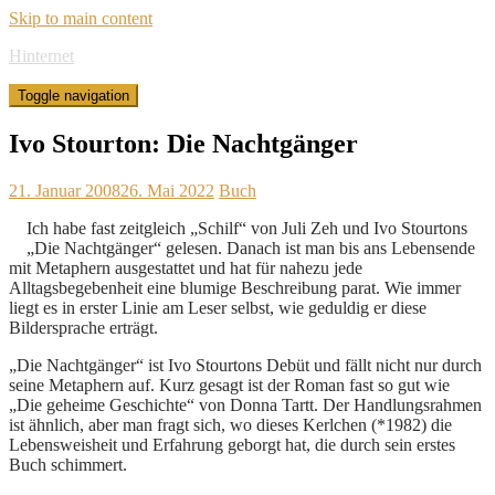
Skip to main content
Hinternet
Toggle navigation
Ivo Stourton: Die Nachtgänger
21. Januar 2008
26. Mai 2022
Buch
Ich habe fast zeitgleich „Schilf“ von Juli Zeh und Ivo Stourtons
„Die Nachtgänger“ gelesen. Danach ist man bis ans Lebensende
mit Metaphern ausgestattet und hat für nahezu jede
Alltagsbegebenheit eine blumige Beschreibung parat. Wie immer
liegt es in erster Linie am Leser selbst, wie geduldig er diese
Bildersprache erträgt.
„Die Nachtgänger“ ist Ivo Stourtons Debüt und fällt nicht nur durch
seine Metaphern auf. Kurz gesagt ist der Roman fast so gut wie
„Die geheime Geschichte“ von Donna Tartt. Der Handlungsrahmen
ist ähnlich, aber man fragt sich, wo dieses Kerlchen (*1982) die
Lebensweisheit und Erfahrung geborgt hat, die durch sein erstes
Buch schimmert.