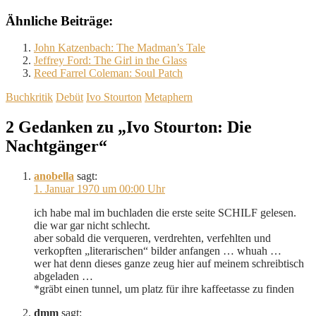
Ähnliche Beiträge:
John Katzenbach: The Madman’s Tale
Jeffrey Ford: The Girl in the Glass
Reed Farrel Coleman: Soul Patch
Buchkritik
Debüt
Ivo Stourton
Metaphern
2 Gedanken zu „Ivo Stourton: Die
Nachtgänger“
anobella
sagt:
1. Januar 1970 um 00:00 Uhr
ich habe mal im buchladen die erste seite SCHILF gelesen.
die war gar nicht schlecht.
aber sobald die verqueren, verdrehten, verfehlten und
verkopften „literarischen“ bilder anfangen … whuah …
wer hat denn dieses ganze zeug hier auf meinem schreibtisch
abgeladen …
*gräbt einen tunnel, um platz für ihre kaffeetasse zu finden
dmm
sagt: