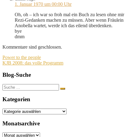
1. Januar 1970 um 00:00 Uhr
Oh, oh – ich war so froh mal ein Buch zu lesen ohne mir
Rezi-Gedanken machen zu müssen. Aber wenn Fräulein
Anobella wartet, werde ich das eilend überdenken.
bye
dmm
Kommentare sind geschlossen.
Beitragsnavigation
Power to the people
KJB 2008: das volle Programm
Blog-Suche
Suche
nach:
Kategorien
Kategorien
Monatsarchive
Monatsarchive