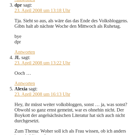
dpr
sagt:
23. April 2008 um 13:18 Uhr
Tja. Sieht so aus, als wäre das das Ende des Volksbloggens.
Gibts halt ab nächste Woche den Mittwoch als Ruhetag.
bye
dpr
Antworten
JL
sagt:
23. April 2008 um 13:22 Uhr
Ooch …
Antworten
Alexia
sagt:
23. April 2008 um 16:13 Uhr
Hey, ihr müsst weiter volksbloggen, sonst … ja, was sonst?
Obwohl so ganz ernst gemeint, war es ohnehin nicht. Der
Boykott der angelsächsischen Literatur hat sich auch nicht
durchgesetzt.
Zum Thema: Woher soll ich als Frau wissen, ob ich anders