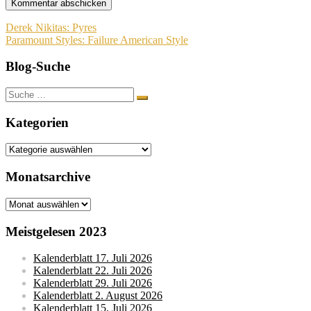
Beitragsnavigation
Derek Nikitas: Pyres
Paramount Styles: Failure American Style
Blog-Suche
Suche
nach:
Kategorien
Kategorien
Monatsarchive
Monatsarchive
Meistgelesen 2023
Kalenderblatt 17. Juli 2026
Kalenderblatt 22. Juli 2026
Kalenderblatt 29. Juli 2026
Kalenderblatt 2. August 2026
Kalenderblatt 15. Juli 2026