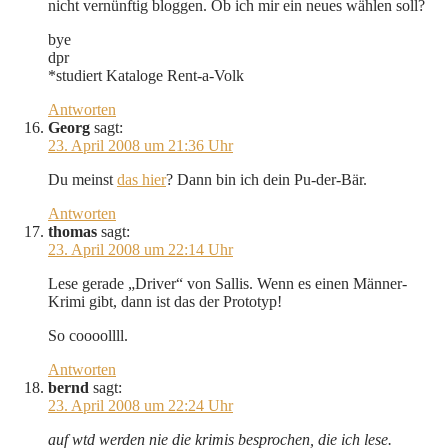
nicht vernünftig bloggen. Ob ich mir ein neues wählen soll?
bye
dpr
*studiert Kataloge Rent-a-Volk
Antworten
Georg
sagt:
23. April 2008 um 21:36 Uhr
Du meinst
das hier
? Dann bin ich dein Pu-der-Bär.
Antworten
thomas
sagt:
23. April 2008 um 22:14 Uhr
Lese gerade „Driver“ von Sallis. Wenn es einen Männer-
Krimi gibt, dann ist das der Prototyp!
So coooollll.
Antworten
bernd
sagt:
23. April 2008 um 22:24 Uhr
auf wtd werden nie die krimis besprochen, die ich lese.