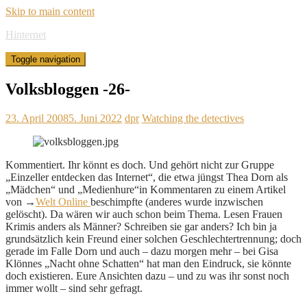
Skip to main content
Hinternet
Toggle navigation
Volksbloggen -26-
23. April 2008
5. Juni 2022
dpr
Watching the detectives
Kommentiert. Ihr könnt es doch. Und gehört nicht zur Gruppe
„Einzeller entdecken das Internet“, die etwa jüngst Thea Dorn als
„Mädchen“ und „Medienhure“in Kommentaren zu einem Artikel
von →
Welt Online
beschimpfte (anderes wurde inzwischen
gelöscht). Da wären wir auch schon beim Thema. Lesen Frauen
Krimis anders als Männer? Schreiben sie gar anders? Ich bin ja
grundsätzlich kein Freund einer solchen Geschlechtertrennung; doch
gerade im Falle Dorn und auch – dazu morgen mehr – bei Gisa
Klönnes „Nacht ohne Schatten“ hat man den Eindruck, sie könnte
doch existieren. Eure Ansichten dazu – und zu was ihr sonst noch
immer wollt – sind sehr gefragt.