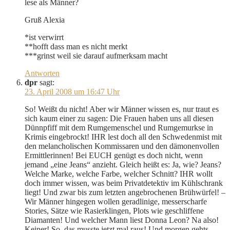
lese als Männer?
Gruß Alexia
*ist verwirrt
**hofft dass man es nicht merkt
***grinst weil sie darauf aufmerksam macht
Antworten
dpr
sagt:
23. April 2008 um 16:47 Uhr
So! Weißt du nicht! Aber wir Männer wissen es, nur traut es
sich kaum einer zu sagen: Die Frauen haben uns all diesen
Dünnpfiff mit dem Rumgemenschel und Rumgemurkse in
Krimis eingebrockt! IHR lest doch all den Schwedenmist mit
den melancholischen Kommissaren und den dämonenvollen
Ermittlerinnen! Bei EUCH genügt es doch nicht, wenn
jemand „eine Jeans“ anzieht. Gleich heißt es: Ja, wie? Jeans?
Welche Marke, welche Farbe, welcher Schnitt? IHR wollt
doch immer wissen, was beim Privatdetektiv im Kühlschrank
liegt! Und zwar bis zum letzten angebrochenen Brühwürfel! –
Wir Männer hingegen wollen geradlinige, messerscharfe
Stories, Sätze wie Rasierklingen, Plots wie geschliffene
Diamanten! Und welcher Mann liest Donna Leon? Na also!
Keiner! So, das musste jetzt mal raus! Und morgen gehts