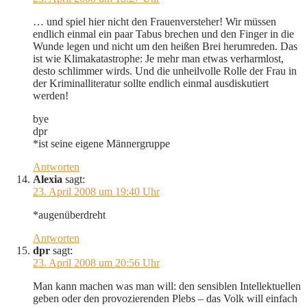
… und spiel hier nicht den Frauenversteher! Wir müssen
endlich einmal ein paar Tabus brechen und den Finger in die
Wunde legen und nicht um den heißen Brei herumreden. Das
ist wie Klimakatastrophe: Je mehr man etwas verharmlost,
desto schlimmer wirds. Und die unheilvolle Rolle der Frau in
der Kriminalliteratur sollte endlich einmal ausdiskutiert
werden!
bye
dpr
*ist seine eigene Männergruppe
Antworten
Alexia
sagt:
23. April 2008 um 19:40 Uhr
*augenüberdreht
Antworten
dpr
sagt:
23. April 2008 um 20:56 Uhr
Man kann machen was man will: den sensiblen Intellektuellen
geben oder den provozierenden Plebs – das Volk will einfach