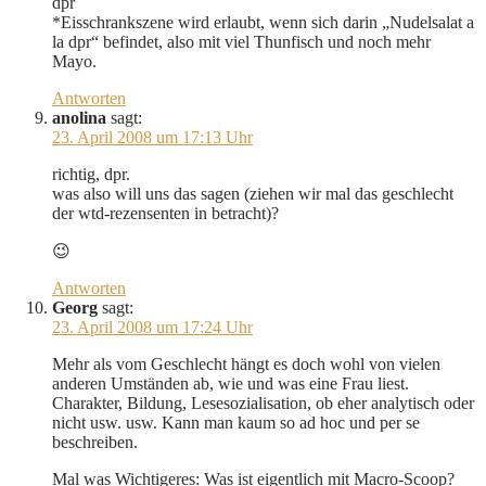
dpr
*Eisschrankszene wird erlaubt, wenn sich darin „Nudelsalat a
la dpr“ befindet, also mit viel Thunfisch und noch mehr
Mayo.
Antworten
anolina
sagt:
23. April 2008 um 17:13 Uhr
richtig, dpr.
was also will uns das sagen (ziehen wir mal das geschlecht
der wtd-rezensenten in betracht)?
😉
Antworten
Georg
sagt:
23. April 2008 um 17:24 Uhr
Mehr als vom Geschlecht hängt es doch wohl von vielen
anderen Umständen ab, wie und was eine Frau liest.
Charakter, Bildung, Lesesozialisation, ob eher analytisch oder
nicht usw. usw. Kann man kaum so ad hoc und per se
beschreiben.
Mal was Wichtigeres: Was ist eigentlich mit Macro-Scoop?