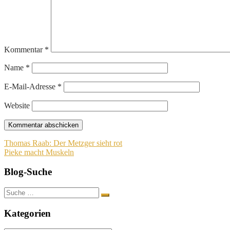
Kommentar
*
Name
*
E-Mail-Adresse
*
Website
Beitragsnavigation
Thomas Raab: Der Metzger sieht rot
Pieke macht Muskeln
Blog-Suche
Suche
nach:
Kategorien