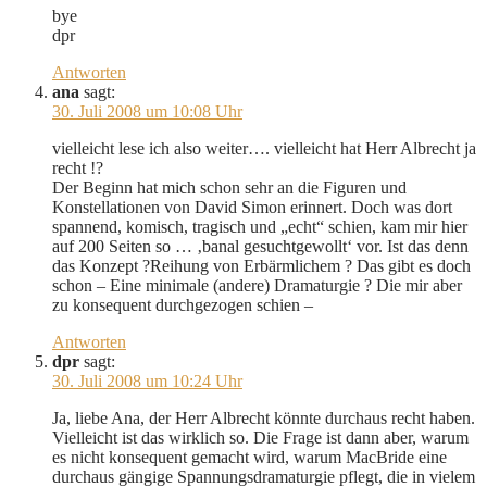
bye
dpr
Antworten
ana
sagt:
30. Juli 2008 um 10:08 Uhr
vielleicht lese ich also weiter…. vielleicht hat Herr Albrecht ja
recht !?
Der Beginn hat mich schon sehr an die Figuren und
Konstellationen von David Simon erinnert. Doch was dort
spannend, komisch, tragisch und „echt“ schien, kam mir hier
auf 200 Seiten so … ‚banal gesuchtgewollt‘ vor. Ist das denn
das Konzept ?Reihung von Erbärmlichem ? Das gibt es doch
schon – Eine minimale (andere) Dramaturgie ? Die mir aber
zu konsequent durchgezogen schien –
Antworten
dpr
sagt:
30. Juli 2008 um 10:24 Uhr
Ja, liebe Ana, der Herr Albrecht könnte durchaus recht haben.
Vielleicht ist das wirklich so. Die Frage ist dann aber, warum
es nicht konsequent gemacht wird, warum MacBride eine
durchaus gängige Spannungsdramaturgie pflegt, die in vielem