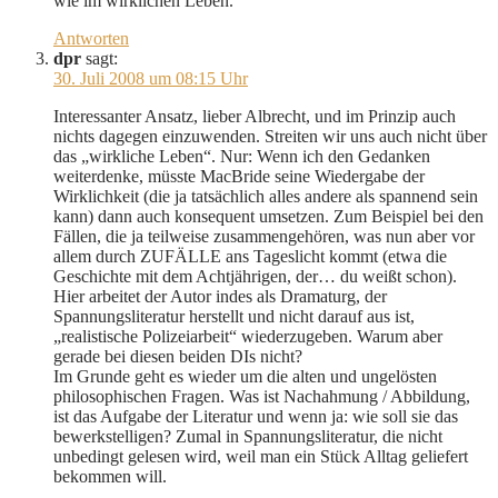
wie im wirklichen Leben.
Antworten
dpr
sagt:
30. Juli 2008 um 08:15 Uhr
Interessanter Ansatz, lieber Albrecht, und im Prinzip auch
nichts dagegen einzuwenden. Streiten wir uns auch nicht über
das „wirkliche Leben“. Nur: Wenn ich den Gedanken
weiterdenke, müsste MacBride seine Wiedergabe der
Wirklichkeit (die ja tatsächlich alles andere als spannend sein
kann) dann auch konsequent umsetzen. Zum Beispiel bei den
Fällen, die ja teilweise zusammengehören, was nun aber vor
allem durch ZUFÄLLE ans Tageslicht kommt (etwa die
Geschichte mit dem Achtjährigen, der… du weißt schon).
Hier arbeitet der Autor indes als Dramaturg, der
Spannungsliteratur herstellt und nicht darauf aus ist,
„realistische Polizeiarbeit“ wiederzugeben. Warum aber
gerade bei diesen beiden DIs nicht?
Im Grunde geht es wieder um die alten und ungelösten
philosophischen Fragen. Was ist Nachahmung / Abbildung,
ist das Aufgabe der Literatur und wenn ja: wie soll sie das
bewerkstelligen? Zumal in Spannungsliteratur, die nicht
unbedingt gelesen wird, weil man ein Stück Alltag geliefert
bekommen will.