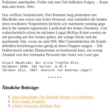
Polizisten unterlaufen, Fehler mit zum Teil tödlichen Folgen. – Kann
man also lesen. Aber.
Das verflixte Serienkorsett. Drei Romane lang präsentiert uns
MacBride nun schon sein festes Personal, und zumindest die beiden
oben erwähnten Vorgesetzten hecheln wie marmorne running gags
durch die zumeist regnerische Landschaft des tristen Aberdeen. Und
wahrscheinlich schon im nächsten Logan-McRae-Krimi werden sie
mir gewaltig auf den Senkel gehen, der wütige Dicke und die
qualmende Alte, wenn sie zum 999. Mal Gummibärchen die Köpfe
abbeißen beziehungsweise gierig an ihren Fluppen saugen. – Die
Halbwertzeit solcher Humorismen ist bestürzend kurz, ein wenig
Abstand von den vertrauten Personen täte Autor wie Leser gut.
Stuart MacBride: Der erste Tropfen Blut. 
Goldmann 2008. 505 Seiten. 8,95 €
(Broken Skin, 2007. Deutsch von Andreas Jäger)
* * * * *
Ähnliche Beiträge:
Stuart MacBride: Die dunklen Wasser von Aberdeen
Peter Stuart: Propeller
Ullrich Wegerich: Berliner Blut