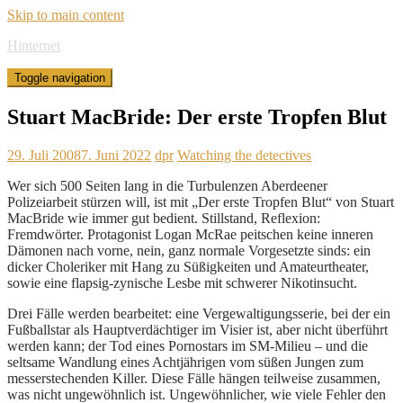
Skip to main content
Hinternet
Toggle navigation
Stuart MacBride: Der erste Tropfen Blut
29. Juli 2008
7. Juni 2022
dpr
Watching the detectives
Wer sich 500 Seiten lang in die Turbulenzen Aberdeener
Polizeiarbeit stürzen will, ist mit „Der erste Tropfen Blut“ von Stuart
MacBride wie immer gut bedient. Stillstand, Reflexion:
Fremdwörter. Protagonist Logan McRae peitschen keine inneren
Dämonen nach vorne, nein, ganz normale Vorgesetzte sinds: ein
dicker Choleriker mit Hang zu Süßigkeiten und Amateurtheater,
sowie eine flapsig-zynische Lesbe mit schwerer Nikotinsucht.
Drei Fälle werden bearbeitet: eine Vergewaltigungsserie, bei der ein
Fußballstar als Hauptverdächtiger im Visier ist, aber nicht überführt
werden kann; der Tod eines Pornostars im SM-Milieu – und die
seltsame Wandlung eines Achtjährigen vom süßen Jungen zum
messerstechenden Killer. Diese Fälle hängen teilweise zusammen,
was nicht ungewöhnlich ist. Ungewöhnlicher, wie viele Fehler den