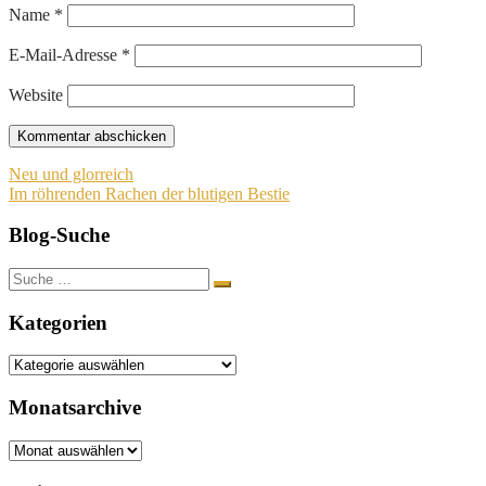
Name
*
E-Mail-Adresse
*
Website
Beitragsnavigation
Neu und glorreich
Im röhrenden Rachen der blutigen Bestie
Blog-Suche
Suche
nach:
Kategorien
Kategorien
Monatsarchive
Monatsarchive