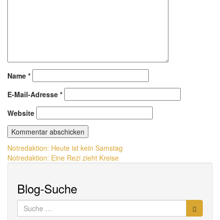
Name
*
E-Mail-Adresse
*
Website
Beitragsnavigation
Notredaktion: Heute ist kein Samstag
Notredaktion: Eine Rezi zieht Kreise
Blog-Suche
Suche
nach: