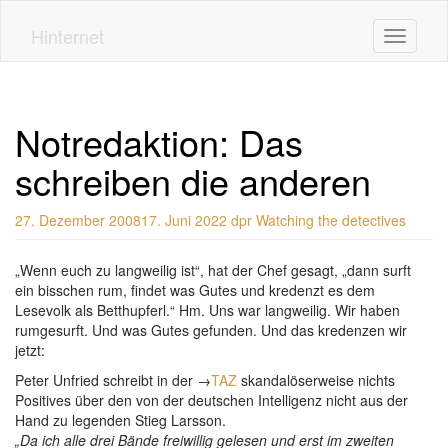
Skip
to
Hinternet
Toggle n
main
content
Notredaktion: Das
schreiben die anderen
27. Dezember 2008
17. Juni 2022
dpr
Watching the detectives
„Wenn euch zu langweilig ist“, hat der Chef gesagt, „dann surft
ein bisschen rum, findet was Gutes und kredenzt es dem
Lesevolk als Betthupferl.“ Hm. Uns war langweilig. Wir haben
rumgesurft. Und was Gutes gefunden. Und das kredenzen wir
jetzt:
Peter Unfried schreibt in der →
TAZ
skandalöserweise nichts
Positives über den von der deutschen Intelligenz nicht aus der
Hand zu legenden Stieg Larsson.
„Da ich alle drei Bände freiwillig gelesen und erst im zweiten