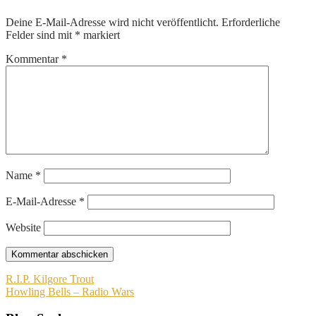
Deine E-Mail-Adresse wird nicht veröffentlicht.
Erforderliche
Felder sind mit
*
markiert
Kommentar
*
Name
*
E-Mail-Adresse
*
Website
Beitragsnavigation
R.I.P. Kilgore Trout
Howling Bells – Radio Wars