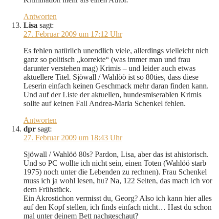
Antworten
Lisa
sagt:
27. Februar 2009 um 17:12 Uhr
Es fehlen natürlich unendlich viele, allerdings vielleicht nich
ganz so politisch „korrekte“ (was immer man und frau
darunter verstehen mag) Krimis – und leider auch etwas
aktuellere Titel. Sjöwall / Wahlöö ist so 80ties, dass diese
Leserin einfach keinen Geschmack mehr daran finden kann.
Und auf der Liste der aktuellen, hundesmiserablen Krimis
sollte auf keinen Fall Andrea-Maria Schenkel fehlen.
Antworten
dpr
sagt:
27. Februar 2009 um 18:43 Uhr
Sjöwall / Wahlöö 80s? Pardon, Lisa, aber das ist ahistorisch.
Und so PC wollte ich nicht sein, einen Toten (Wahlöö starb
1975) noch unter die Lebenden zu rechnen). Frau Schenkel
muss ich ja wohl lesen, hu? Na, 122 Seiten, das mach ich vor
dem Frühstück.
Ein Akrostichon vermisst du, Georg? Also ich kann hier alles
auf den Kopf stellen, ich finds einfach nicht… Hast du schon
mal unter deinem Bett nachgeschaut?