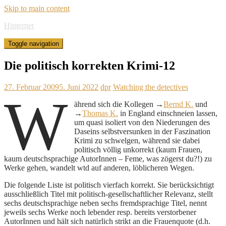
Skip to main content
Hinternet
Toggle navigation
Die politisch korrekten Krimi-12
27. Februar 2009
5. Juni 2022
dpr
Watching the detectives
W
ährend sich die Kollegen →
Bernd K.
und
→
Thomas K.
in England einschneien lassen,
um quasi isoliert von den Niederungen des
Daseins selbstversunken in der Faszination
Krimi zu schwelgen, während sie dabei
politisch völlig unkorrekt (kaum Frauen,
kaum deutschsprachige AutorInnen – Feme, was zögerst du?!) zu
Werke gehen, wandelt wtd auf anderen, löblicheren Wegen.
Die folgende Liste ist politisch vierfach korrekt. Sie berücksichtigt
ausschließlich Titel mit politisch-gesellschaftlicher Relevanz, stellt
sechs deutschsprachige neben sechs fremdsprachige Titel, nennt
jeweils sechs Werke noch lebender resp. bereits verstorbener
AutorInnen und hält sich natürlich strikt an die Frauenquote (d.h.