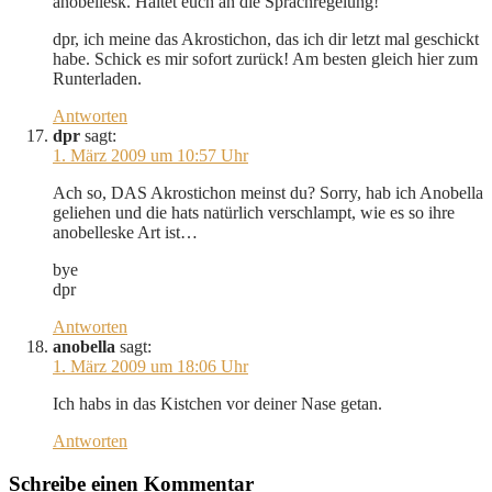
anobellesk. Haltet euch an die Sprachregelung!
dpr, ich meine das Akrostichon, das ich dir letzt mal geschickt
habe. Schick es mir sofort zurück! Am besten gleich hier zum
Runterladen.
Antworten
dpr
sagt:
1. März 2009 um 10:57 Uhr
Ach so, DAS Akrostichon meinst du? Sorry, hab ich Anobella
geliehen und die hats natürlich verschlampt, wie es so ihre
anobelleske Art ist…
bye
dpr
Antworten
anobella
sagt:
1. März 2009 um 18:06 Uhr
Ich habs in das Kistchen vor deiner Nase getan.
Antworten
Schreibe einen Kommentar