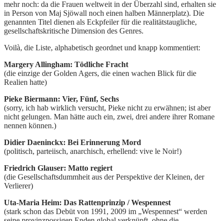
mehr noch: da die Frauen weltweit in der Überzahl sind, erhalten sie
in Person von Maj Sjöwall noch einen halben Männerplatz). Die
genannten Titel dienen als Eckpfeiler für die realitätstaugliche,
gesellschaftskritische Dimension des Genres.
Voilà, die Liste, alphabetisch geordnet und knapp kommentiert:
Margery Allingham: Tödliche Fracht
(die einzige der Golden Agers, die einen wachen Blick für die
Realien hatte)
Pieke Biermann: Vier, Fünf, Sechs
(sorry, ich hab wirklich versucht, Pieke nicht zu erwähnen; ist aber
nicht gelungen. Man hätte auch ein, zwei, drei andere ihrer Romane
nennen können.)
Didier Daeninckx: Bei Erinnerung Mord
(politisch, parteiisch, anarchisch, erhellend: vive le Noir!)
Friedrich Glauser: Matto regiert
(die Gesellschaftsdummheit aus der Perspektive der Kleinen, der
Verlierer)
Uta-Maria Heim: Das Rattenprinzip / Wespennest
(stark schon das Debüt von 1991, 2009 im „Wespennest“ werden
seine provinzpossigen Enden global verknüpft, ohne die