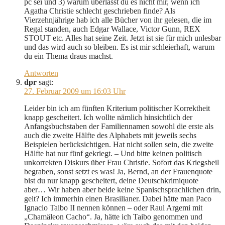
pc sei und 3) warum überlässt du es nicht mir, wenn ich
Agatha Christie schlecht geschrieben finde? Als
Vierzehnjährige hab ich alle Bücher von ihr gelesen, die im
Regal standen, auch Edgar Wallace, Victor Gunn, REX
STOUT etc. Alles hat seine Zeit. Jetzt ist sie für mich unlesbar
und das wird auch so bleiben. Es ist mir schleierhaft, warum
du ein Thema draus machst.
Antworten
dpr
sagt:
27. Februar 2009 um 16:03 Uhr
Leider bin ich am fünften Kriterium politischer Korrektheit
knapp gescheitert. Ich wollte nämlich hinsichtlich der
Anfangsbuchstaben der Familiennamen sowohl die erste als
auch die zweite Hälfte des Alphabets mit jeweils sechs
Beispielen berücksichtigen. Hat nicht sollen sein, die zweite
Hälfte hat nur fünf gekriegt. – Und bitte keinen politisch
unkorrekten Diskurs über Frau Christie. Sofort das Kriegsbeil
begraben, sonst setzt es was! Ja, Bernd, an der Frauenquote
bist du nur knapp gescheitert, deine Deutschkrimiquote
aber… Wir haben aber beide keine Spanischsprachlichen drin,
gelt? Ich immerhin einen Brasilianer. Dabei hätte man Paco
Ignacio Taibo II nennen können – oder Raul Argemi mit
„Chamäleon Cacho“. Ja, hätte ich Taibo genommen und