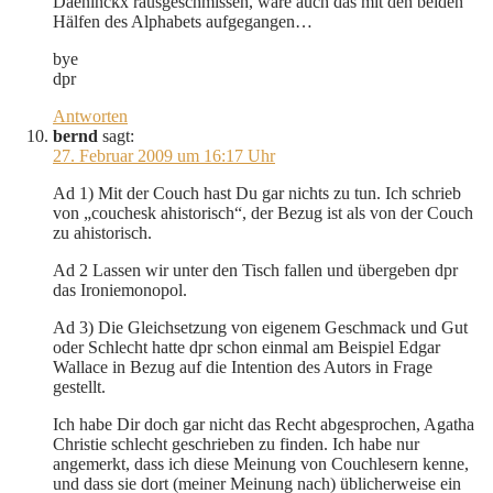
Daeninckx rausgeschmissen, wäre auch das mit den beiden
Hälfen des Alphabets aufgegangen…
bye
dpr
Antworten
bernd
sagt:
27. Februar 2009 um 16:17 Uhr
Ad 1) Mit der Couch hast Du gar nichts zu tun. Ich schrieb
von „couchesk ahistorisch“, der Bezug ist als von der Couch
zu ahistorisch.
Ad 2 Lassen wir unter den Tisch fallen und übergeben dpr
das Ironiemonopol.
Ad 3) Die Gleichsetzung von eigenem Geschmack und Gut
oder Schlecht hatte dpr schon einmal am Beispiel Edgar
Wallace in Bezug auf die Intention des Autors in Frage
gestellt.
Ich habe Dir doch gar nicht das Recht abgesprochen, Agatha
Christie schlecht geschrieben zu finden. Ich habe nur
angemerkt, dass ich diese Meinung von Couchlesern kenne,
und dass sie dort (meiner Meinung nach) üblicherweise ein