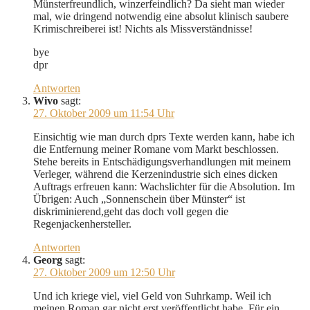
Münsterfreundlich, winzerfeindlich? Da sieht man wieder
mal, wie dringend notwendig eine absolut klinisch saubere
Krimischreiberei ist! Nichts als Missverständnisse!
bye
dpr
Antworten
Wivo
sagt:
27. Oktober 2009 um 11:54 Uhr
Einsichtig wie man durch dprs Texte werden kann, habe ich
die Entfernung meiner Romane vom Markt beschlossen.
Stehe bereits in Entschädigungsverhandlungen mit meinem
Verleger, während die Kerzenindustrie sich eines dicken
Auftrags erfreuen kann: Wachslichter für die Absolution. Im
Übrigen: Auch „Sonnenschein über Münster“ ist
diskriminierend,geht das doch voll gegen die
Regenjackenhersteller.
Antworten
Georg
sagt:
27. Oktober 2009 um 12:50 Uhr
Und ich kriege viel, viel Geld von Suhrkamp. Weil ich
meinen Roman gar nicht erst veröffentlicht habe. Für ein