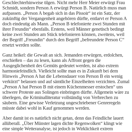
Geschlechterhinweise tilgen. Nicht mehr Herr Meier erwürgt Frau
Schmidt, sondern Person A erwürgt Person B. Natürlich muss man
aufpassen. „Person A begab sich in das Pissoir“ ist ein Satz, der
zukünftig der Vergangenheit angehören dürfte, entlarvt er Person A
doch eindeutig als Mann. „Person B telefonierte zwei Stunden mit
ihrer Freundin“ ebenfalls. Erstens, weil Männer genetisch bedingt
keine zwei Stunden am Stück telefonieren können, zweitens, weil
der Begriff „Freundin“ durch den Begriff „befreundete Person C“
ersetzt werden sollte.
Ganz heikel: die Gewalt an sich. Jemanden erwürgen, erdolchen,
erschießen – das zu lesen, kann als Affront gegen die
Ausgeglichenheit des Gemüts gedeutet werden, ist also extrem
harmoniefeindlich. Vielleicht sollte man es in Zukunft bei dem
Hinweis „Person A hat die Lebensdauer von Person B ein wenig
verkürzt“ belassen und auf sämtliche Einzelheiten verzichten. Zumal
„Person A hat Person B mit einem Küchenmesser erstochen“ uns
schwere Proteste aus Solingen einbringen dürfte. Allgemein wäre zu
überlegen, die Kriminalliteratur vollständig von Verbrechen zu
säubern. Eine gewisse Verletzung ungeschriebener Genreregeln
müsste dabei wohl in Kauf genommen werden.
Aber damit ist es natürlich nicht getan, denn das Feindliche lauert
allüberall. „Über Münster lagen dichte Regenwolken“ klingt wie
eine simple Wetteranalyse, ist jedoch in Wirklichkeit extrem