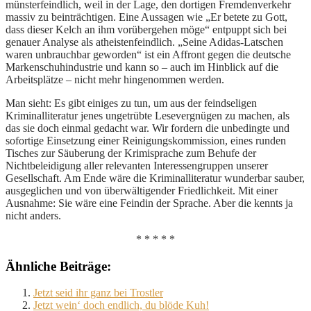
münsterfeindlich, weil in der Lage, den dortigen Fremdenverkehr
massiv zu beinträchtigen. Eine Aussagen wie „Er betete zu Gott,
dass dieser Kelch an ihm vorübergehen möge“ entpuppt sich bei
genauer Analyse als atheistenfeindlich. „Seine Adidas-Latschen
waren unbrauchbar geworden“ ist ein Affront gegen die deutsche
Markenschuhindustrie und kann so – auch im Hinblick auf die
Arbeitsplätze – nicht mehr hingenommen werden.
Man sieht: Es gibt einiges zu tun, um aus der feindseligen
Kriminalliteratur jenes ungetrübte Lesevergnügen zu machen, als
das sie doch einmal gedacht war. Wir fordern die unbedingte und
sofortige Einsetzung einer Reinigungskommission, eines runden
Tisches zur Säuberung der Krimisprache zum Behufe der
Nichtbeleidigung aller relevanten Interessengruppen unserer
Gesellschaft. Am Ende wäre die Kriminalliteratur wunderbar sauber,
ausgeglichen und von überwältigender Friedlichkeit. Mit einer
Ausnahme: Sie wäre eine Feindin der Sprache. Aber die kennts ja
nicht anders.
* * * * *
Ähnliche Beiträge:
Jetzt seid ihr ganz bei Trostler
Jetzt wein‘ doch endlich, du blöde Kuh!