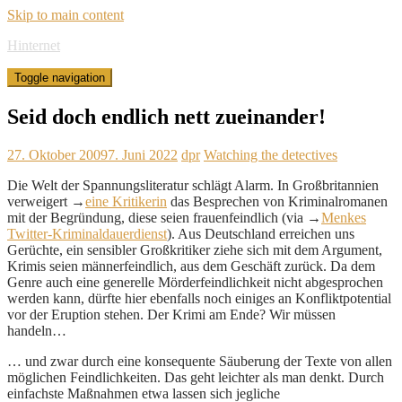
Skip to main content
Hinternet
Toggle navigation
Seid doch endlich nett zueinander!
27. Oktober 2009
7. Juni 2022
dpr
Watching the detectives
Die Welt der Spannungsliteratur schlägt Alarm. In Großbritannien
verweigert →
eine Kritikerin
das Besprechen von Kriminalromanen
mit der Begründung, diese seien frauenfeindlich (via →
Menkes
Twitter-Kriminaldauerdienst
). Aus Deutschland erreichen uns
Gerüchte, ein sensibler Großkritiker ziehe sich mit dem Argument,
Krimis seien männerfeindlich, aus dem Geschäft zurück. Da dem
Genre auch eine generelle Mörderfeindlichkeit nicht abgesprochen
werden kann, dürfte hier ebenfalls noch einiges an Konfliktpotential
vor der Eruption stehen. Der Krimi am Ende? Wir müssen
handeln…
… und zwar durch eine konsequente Säuberung der Texte von allen
möglichen Feindlichkeiten. Das geht leichter als man denkt. Durch
einfachste Maßnahmen etwa lassen sich jegliche