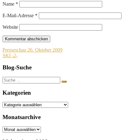
Name
*
E-Mail-Adresse
*
Website
Beitragsnavigation
Presseschau 26. Oktober 2009
SKI -2-
Blog-Suche
Suche
nach:
Kategorien
Kategorien
Monatsarchive
Monatsarchive