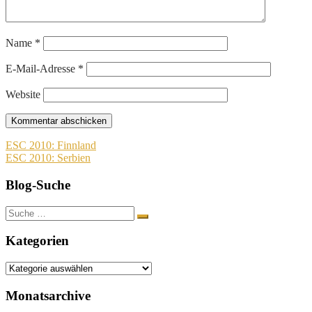
Name
*
E-Mail-Adresse
*
Website
Beitragsnavigation
ESC 2010: Finnland
ESC 2010: Serbien
Blog-Suche
Suche
nach:
Kategorien
Kategorien
Monatsarchive