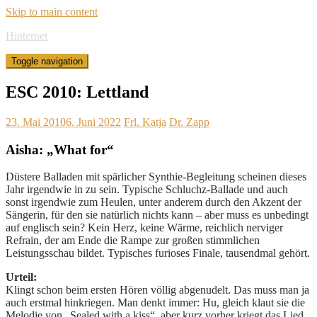
Skip to main content
Hinternet
Toggle navigation
ESC 2010: Lettland
23. Mai 2010
6. Juni 2022
Frl. Katja
Dr. Zapp
Aisha: „What for“
Düstere Balladen mit spärlicher Synthie-Begleitung scheinen dieses
Jahr irgendwie in zu sein. Typische Schluchz-Ballade und auch
sonst irgendwie zum Heulen, unter anderem durch den Akzent der
Sängerin, für den sie natürlich nichts kann – aber muss es unbedingt
auf englisch sein? Kein Herz, keine Wärme, reichlich nerviger
Refrain, der am Ende die Rampe zur großen stimmlichen
Leistungsschau bildet. Typisches furioses Finale, tausendmal gehört.
Urteil:
Klingt schon beim ersten Hören völlig abgenudelt. Das muss man ja
auch erstmal hinkriegen. Man denkt immer: Hu, gleich klaut sie die
Melodie von „Sealed with a kiss“, aber kurz vorher kriegt das Lied