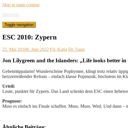
Skip to main content
Hinternet
Toggle navigation
ESC 2010: Zypern
25. Mai 2010
6. Juni 2022
Frl. Katja
Dr. Zapp
Jon Lilygreen and the Islanders: „Life looks better in
Geheimtippalarm! Wunderschöne Pophymne, klingt trotz relativ üppig
herzzerreißender Refrain – einfach klasse Popmusik, höchstens im K
Urteil:
Leute, punktet für Zypern. Das Land schenkt dem ESC einen lieben
Prognose:
Muss es einfach ins Finale schaffen. Muss. Muss. Wird. Und dann – n
Ähnliche Beiträge: