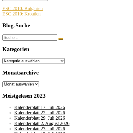
Beitragsnavigation
ESC 2010: Bulgarien
ESC 2010: Kroatien
Blog-Suche
Suche
nach:
Kategorien
Kategorien
Monatsarchive
Monatsarchive
Meistgelesen 2023
Kalenderblatt 17. Juli 2026
Kalenderblatt 22. Juli 2026
Kalenderblatt 29. Juli 2026
Kalenderblatt 2. August 2026
Kalenderblatt 23. Juli 2026