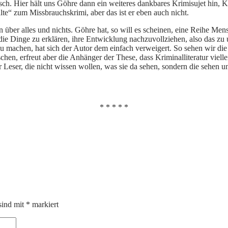
isch. Hier hält uns Göhre dann ein weiteres dankbares Krimisujet hin, 
te“ zum Missbrauchskrimi, aber das ist er eben auch nicht.
 über alles und nichts. Göhre hat, so will es scheinen, eine Reihe Men
ie Dinge zu erklären, ihre Entwicklung nachzuvollziehen, also das zu 
u machen, hat sich der Autor dem einfach verweigert. So sehen wir di
hen, erfreut aber die Anhänger der These, dass Kriminalliteratur viell
ür Leser, die nicht wissen wollen, was sie da sehen, sondern die sehen 
* * * * *
sind mit
*
markiert