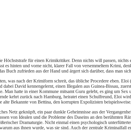
e Höchststrafe für einen Krimikritiker. Denn nichts will passen, nicht
asst es hinten und vorne nicht, klarer Fall von versemmeltem Krimi, de
s Buch zufrieden aus der Hand und ärgert sich darüber, dass man sich 
en, was nach der Krimiform schreit, das übliche Procedere eben. Eloi („
nd dabei David kennengelernt, einen Illegalen aus Guinea-Bissau, zuers
hörte. Man hatte in einer Kommune mitsamt Guru gelebt, es ging um S
rnde kehrt zurück nach Hamburg, heiratet einen Schulfreund, Eloi wird
e alte Bekannte von Bettina, den korrupten Expolizisten beispielsweise,
hes Netz geknüpft, ein paar dunkle Geheimnisse aus der Vergangenheit i
ssen von Idealen und die Probleme des Daseins an den berühmten Rän
ßerischer Dramaturgie. Nicht einmal einen psychologisch unterfütterte
warum aus ihnen wurde, was sie sind. Auch der zentrale Kriminalfall en