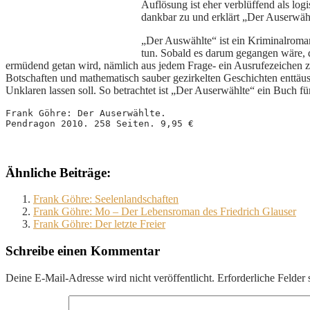
Auflösung ist eher verblüffend als log
dankbar zu und erklärt „Der Auserwähl
„Der Auswählte“ ist ein Kriminalroman
tun. Sobald es darum gegangen wäre, d
ermüdend getan wird, nämlich aus jedem Frage- ein Ausrufezeichen z
Botschaften und mathematisch sauber gezirkelten Geschichten enttäusc
Unklaren lassen soll. So betrachtet ist „Der Auserwählte“ ein Buch f
Frank Göhre: Der Auserwählte. 
Pendragon 2010. 258 Seiten. 9,95 €
Ähnliche Beiträge:
Frank Göhre: Seelenlandschaften
Frank Göhre: Mo – Der Lebensroman des Friedrich Glauser
Frank Göhre: Der letzte Freier
Schreibe einen Kommentar
Deine E-Mail-Adresse wird nicht veröffentlicht.
Erforderliche Felder 