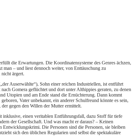
s erfüllt die Erwartungen. Die Koordinatensysteme des Genres ächzen,
nkt man – und liest dennoch weiter, von Enttäuschung zu
nicht ärgert.
der Auserwählte“), Sohn einer reichen Industriellen, ist entführt
t nach Gomera geflüchtet und dort unter Althippies geraten, zu denen
ex und Utopien und am Ende stand die Ernüchterung. Dann kommt
 geboren, Vater unbekannt, ein anderer Schulfreund könnte es sein,
 der gegen den Willen der Mutter ermittelt.
nklusive, einen veritablen Entführungsfall, dazu Stoff für tiefe
dern der Gesellschaft. Und was macht er daraus? – Keinen
n Entwicklungskrimi. Die Personen sind die Personen, sie bleiben
tzieht sich den üblichen Regularien und selbst die spektakuläre