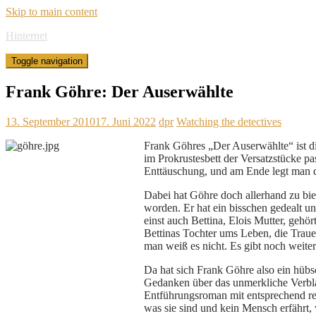
Skip to main content
Hinternet
Toggle navigation
Frank Göhre: Der Auserwählte
13. September 2010
17. Juni 2022
dpr
Watching the detectives
Frank Göhres „Der Auserwählte“ ist di
im Prokrustesbett der Versatzstücke p
Enttäuschung, und am Ende legt man da
Dabei hat Göhre doch allerhand zu biet
worden. Er hat ein bisschen gedealt u
einst auch Bettina, Elois Mutter, ge
Bettinas Tochter ums Leben, die Traue
man weiß es nicht. Es gibt noch weiter
Da hat sich Frank Göhre also ein hübsc
Gedanken über das unmerkliche Verbla
Entführungsroman mit entsprechend rei
was sie sind und kein Mensch erfährt, 