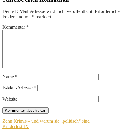
Deine E-Mail-Adresse wird nicht veröffentlicht.
Erforderliche
Felder sind mit
*
markiert
Kommentar
*
Name
*
E-Mail-Adresse
*
Website
Beitragsnavigation
Zehn Krimis – und warum sie „politisch“ sind
Kinderfest IX