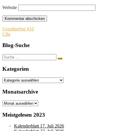
Website
Beitragsnavigation
Urzeitkrebse #10
Ulla
Blog-Suche
Suche
nach:
Kategorien
Kategorien
Monatsarchive
Monatsarchive
Meistgelesen 2023
Kalenderblatt 17. Juli 2026