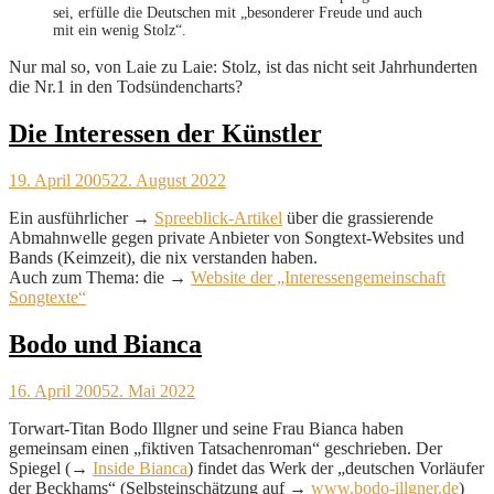
sei, erfülle die Deutschen mit „besonderer Freude und auch
mit ein wenig Stolz“.
Nur mal so, von Laie zu Laie: Stolz, ist das nicht seit Jahrhunderten
die Nr.1 in den Todsündencharts?
Die Interessen der Künstler
19. April 2005
22. August 2022
Ein ausführlicher →
Spreeblick-Artikel
über die grassierende
Abmahnwelle gegen private Anbieter von Songtext-Websites und
Bands (Keimzeit), die nix verstanden haben.
Auch zum Thema: die →
Website der „Interessengemeinschaft
Songtexte“
Bodo und Bianca
16. April 2005
2. Mai 2022
Torwart-Titan Bodo Illgner und seine Frau Bianca haben
gemeinsam einen „fiktiven Tatsachenroman“ geschrieben. Der
Spiegel (→
Inside Bianca
) findet das Werk der „deutschen Vorläufer
der Beckhams“ (Selbsteinschätzung auf →
www.bodo-illgner.de
)