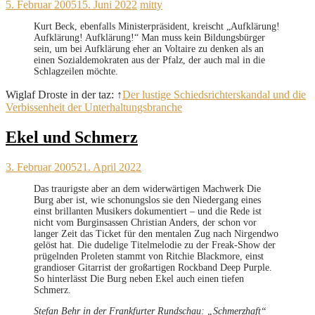
5. Februar 2005
15. Juni 2022
mitty
Kurt Beck, ebenfalls Ministerpräsident, kreischt „Aufklärung!
Aufklärung! Aufklärung!“ Man muss kein Bildungsbürger
sein, um bei Aufklärung eher an Voltaire zu denken als an
einen Sozialdemokraten aus der Pfalz, der auch mal in die
Schlagzeilen möchte.
Wiglaf Droste in der taz: ↑
Der lustige Schiedsrichterskandal und die
Verbissenheit der Unterhaltungsbranche
Ekel und Schmerz
3. Februar 2005
21. April 2022
Das traurigste aber an dem widerwärtigen Machwerk Die
Burg aber ist, wie schonungslos sie den Niedergang eines
einst brillanten Musikers dokumentiert – und die Rede ist
nicht vom Burginsassen Christian Anders, der schon vor
langer Zeit das Ticket für den mentalen Zug nach Nirgendwo
gelöst hat. Die dudelige Titelmelodie zu der Freak-Show der
prügelnden Proleten stammt von Ritchie Blackmore, einst
grandioser Gitarrist der großartigen Rockband Deep Purple.
So hinterlässt Die Burg neben Ekel auch einen tiefen
Schmerz.
Stefan Behr in der Frankfurter Rundschau: „Schmerzhaft“