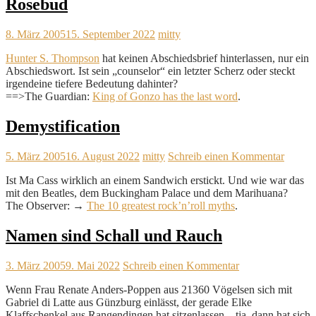
Rosebud
8. März 2005
15. September 2022
mitty
Hunter S. Thompson
hat keinen Abschiedsbrief hinterlassen, nur ein
Abschiedswort. Ist sein „counselor“ ein letzter Scherz oder steckt
irgendeine tiefere Bedeutung dahinter?
==>The Guardian:
King of Gonzo has the last word
.
Demystification
5. März 2005
16. August 2022
mitty
Schreib einen Kommentar
Ist Ma Cass wirklich an einem Sandwich erstickt. Und wie war das
mit den Beatles, dem Buckingham Palace und dem Marihuana?
The Observer: →
The 10 greatest rock’n’roll myths
.
Namen sind Schall und Rauch
3. März 2005
9. Mai 2022
Schreib einen Kommentar
Wenn Frau Renate Anders-Poppen aus 21360 Vögelsen sich mit
Gabriel di Latte aus Günzburg einlässt, der gerade Elke
Klaffschenkel aus Rangendingen hat sitzenlassen – tja, dann hat sich