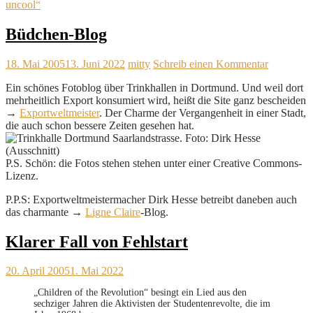
uncool“
Büdchen-Blog
18. Mai 2005
13. Juni 2022
mitty
Schreib einen Kommentar
Ein schönes Fotoblog über Trinkhallen in Dortmund. Und weil dort
mehrheitlich Export konsumiert wird, heißt die Site ganz bescheiden
→
Exportweltmeister
. Der Charme der Vergangenheit in einer Stadt,
die auch schon bessere Zeiten gesehen hat.
P.S. Schön: die Fotos stehen stehen unter einer Creative Commons-
Lizenz.
P.P.S: Exportweltmeistermacher Dirk Hesse betreibt daneben auch
das charmante →
Ligne Claire
-Blog.
Klarer Fall von Fehlstart
20. April 2005
1. Mai 2022
„Children of the Revolution“ besingt ein Lied aus den
sechziger Jahren die Aktivisten der Studentenrevolte, die im