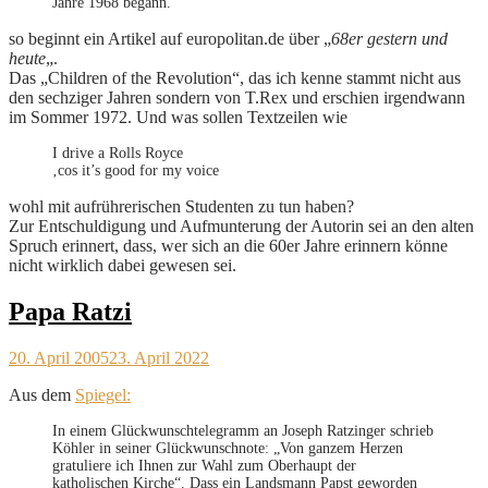
Jahre 1968 begann.
so beginnt ein Artikel auf europolitan.de über „
68er gestern und
heute
„.
Das „Children of the Revolution“, das ich kenne stammt nicht aus
den sechziger Jahren sondern von T.Rex und erschien irgendwann
im Sommer 1972. Und was sollen Textzeilen wie
I drive a Rolls Royce
‚cos it’s good for my voice
wohl mit aufrührerischen Studenten zu tun haben?
Zur Entschuldigung und Aufmunterung der Autorin sei an den alten
Spruch erinnert, dass, wer sich an die 60er Jahre erinnern könne
nicht wirklich dabei gewesen sei.
Papa Ratzi
20. April 2005
23. April 2022
Aus dem
Spiegel:
In einem Glückwunschtelegramm an Joseph Ratzinger schrieb
Köhler in seiner Glückwunschnote: „Von ganzem Herzen
gratuliere ich Ihnen zur Wahl zum Oberhaupt der
katholischen Kirche“. Dass ein Landsmann Papst geworden