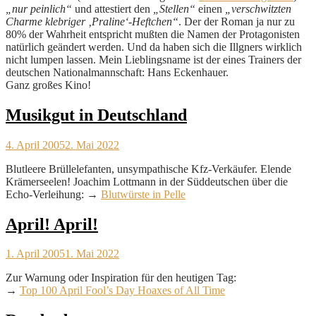
„nur peinlich“
und attestiert den
„Stellen“
einen
„verschwitzten
Charme klebriger ‚Praline‘-Heftchen“
. Der der Roman ja nur zu
80% der Wahrheit entspricht mußten die Namen der Protagonisten
natürlich geändert werden. Und da haben sich die Illgners wirklich
nicht lumpen lassen. Mein Lieblingsname ist der eines Trainers der
deutschen Nationalmannschaft: Hans Eckenhauer.
Ganz großes Kino!
Musikgut in Deutschland
4. April 2005
2. Mai 2022
Blutleere Brüllelefanten, unsympathische Kfz-Verkäufer. Elende
Krämerseelen! Joachim Lottmann in der Süddeutschen über die
Echo-Verleihung: →
Blutwürste in Pelle
April! April!
1. April 2005
1. Mai 2022
Zur Warnung oder Inspiration für den heutigen Tag:
→
Top 100 April Fool’s Day Hoaxes of All Time