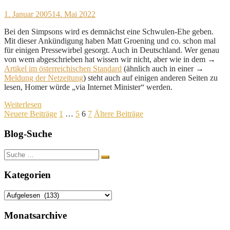
1. Januar 2005
14. Mai 2022
Bei den Simpsons wird es demnächst eine Schwulen-Ehe geben.
Mit dieser Ankündigung haben Matt Groening und co. schon mal
für einigen Pressewirbel gesorgt. Auch in Deutschland. Wer genau
von wem abgeschrieben hat wissen wir nicht, aber wie in dem →
Artikel im österreichischen Standard
(ähnlich auch in einer →
Meldung der Netzeitung
) steht auch auf einigen anderen Seiten zu
lesen, Homer würde „via Internet Minister“ werden.
Weiterlesen
Seitennummerierung
Neuere Beiträge
1
…
5
6
7
Ältere Beiträge
der
Blog-Suche
Beiträge
Suche
nach:
Kategorien
Kategorien
Monatsarchive