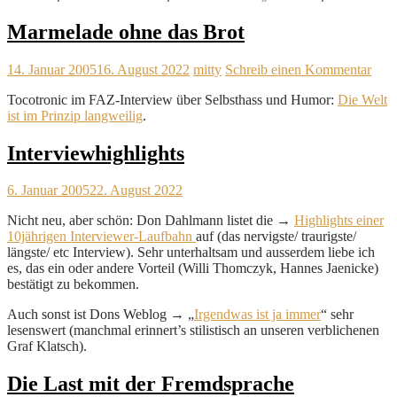
Marmelade ohne das Brot
14. Januar 2005
16. August 2022
mitty
Schreib einen Kommentar
Tocotronic im FAZ-Interview über Selbsthass und Humor:
Die Welt
ist im Prinzip langweilig
.
Interviewhighlights
6. Januar 2005
22. August 2022
Nicht neu, aber schön: Don Dahlmann listet die →
Highlights einer
10jährigen Interviewer-Laufbahn
auf (das nervigste/ traurigste/
längste/ etc Interview). Sehr unterhaltsam und ausserdem liebe ich
es, das ein oder andere Vorteil (Willi Thomczyk, Hannes Jaenicke)
bestätigt zu bekommen.
Auch sonst ist Dons Weblog → „
Irgendwas ist ja immer
“ sehr
lesenswert (manchmal erinnert’s stilistisch an unseren verblichenen
Graf Klatsch).
Die Last mit der Fremdsprache