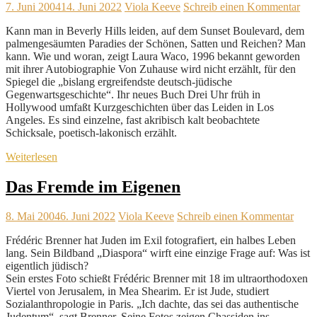
7. Juni 2004
14. Juni 2022
Viola Keeve
Schreib einen Kommentar
Kann man in Beverly Hills leiden, auf dem Sunset Boulevard, dem
palmengesäumten Paradies der Schönen, Satten und Reichen? Man
kann. Wie und woran, zeigt Laura Waco, 1996 bekannt geworden
mit ihrer Autobiographie Von Zuhause wird nicht erzählt, für den
Spiegel die „bislang ergreifendste deutsch-jüdische
Gegenwartsgeschichte“. Ihr neues Buch Drei Uhr früh in
Hollywood umfaßt Kurzgeschichten über das Leiden in Los
Angeles. Es sind einzelne, fast akribisch kalt beobachtete
Schicksale, poetisch-lakonisch erzählt.
Weiterlesen
Das Fremde im Eigenen
8. Mai 2004
6. Juni 2022
Viola Keeve
Schreib einen Kommentar
Frédéric Brenner hat Juden im Exil fotografiert, ein halbes Leben
lang. Sein Bildband „Diaspora“ wirft eine einzige Frage auf: Was ist
eigentlich jüdisch?
Sein erstes Foto schießt Frédéric Brenner mit 18 im ultraorthodoxen
Viertel von Jerusalem, in Mea Shearim. Er ist Jude, studiert
Sozialanthropologie in Paris. „Ich dachte, das sei das authentische
Judentum“, sagt Brenner. Seine Fotos zeigen Chassiden ins