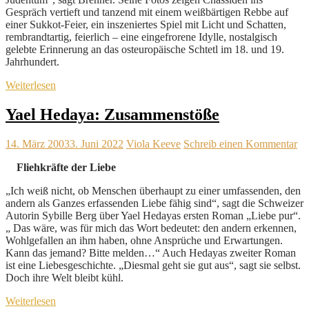
Gespräch vertieft und tanzend mit einem weißbärtigen Rebbe auf
einer Sukkot-Feier, ein inszeniertes Spiel mit Licht und Schatten,
rembrandtartig, feierlich – eine eingefrorene Idylle, nostalgisch
gelebte Erinnerung an das osteuropäische Schtetl im 18. und 19.
Jahrhundert.
Weiterlesen
Yael Hedaya: Zusammenstöße
14. März 2003
3. Juni 2022
Viola Keeve
Schreib einen Kommentar
Fliehkräfte der Liebe
„Ich weiß nicht, ob Menschen überhaupt zu einer umfassenden, den
andern als Ganzes erfassenden Liebe fähig sind“, sagt die Schweizer
Autorin Sybille Berg über Yael Hedayas ersten Roman „Liebe pur“.
„ Das wäre, was für mich das Wort bedeutet: den andern erkennen,
Wohlgefallen an ihm haben, ohne Ansprüche und Erwartungen.
Kann das jemand? Bitte melden…“ Auch Hedayas zweiter Roman
ist eine Liebesgeschichte. „Diesmal geht sie gut aus“, sagt sie selbst.
Doch ihre Welt bleibt kühl.
Weiterlesen