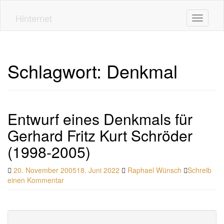
Skip
to
Hinternet
Toggle n
main
content
Schlagwort:
Denkmal
Entwurf eines Denkmals für
Gerhard Fritz Kurt Schröder
(1998-2005)
20. November 2005
18. Juni 2022
Raphael Wünsch
Schreib
einen Kommentar