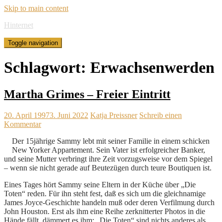
Skip to main content
Hinternet
Toggle navigation
Schlagwort:
Erwachsenwerden
Martha Grimes – Freier Eintritt
20. April 1997
3. Juni 2022
Katja Preissner
Schreib einen
Kommentar
Der 15jährige Sammy lebt mit seiner Familie in einem schicken
New Yorker Appartement. Sein Vater ist erfolgreicher Banker,
und seine Mutter verbringt ihre Zeit vorzugsweise vor dem Spiegel
– wenn sie nicht gerade auf Beutezügen durch teure Boutiquen ist.
Eines Tages hört Sammy seine Eltern in der Küche über „Die
Toten“ reden. Für ihn steht fest, daß es sich um die gleichnamige
James Joyce-Geschichte handeln muß oder deren Verfilmung durch
John Houston. Erst als ihm eine Reihe zerknitterter Photos in die
Hände fällt, dämmert es ihm: „Die Toten“ sind nichts anderes als