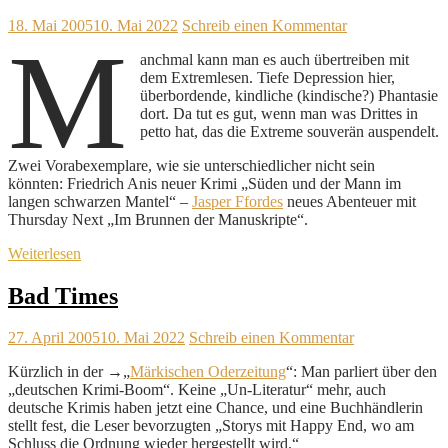
18. Mai 2005
10. Mai 2022
Schreib einen Kommentar
M
anchmal kann man es auch übertreiben mit
dem Extremlesen. Tiefe Depression hier,
überbordende, kindliche (kindische?) Phantasie
dort. Da tut es gut, wenn man was Drittes in
petto hat, das die Extreme souverän auspendelt.
Zwei Vorabexemplare, wie sie unterschiedlicher nicht sein
könnten: Friedrich Anis neuer Krimi „Süden und der Mann im
langen schwarzen Mantel“ –
Jasper Ffordes
neues Abenteuer mit
Thursday Next „Im Brunnen der Manuskripte“.
Weiterlesen
Bad Times
27. April 2005
10. Mai 2022
Schreib einen Kommentar
Kürzlich in der →„
Märkischen Oderzeitung
“: Man parliert über den
„deutschen Krimi-Boom“. Keine „Un-Literatur“ mehr, auch
deutsche Krimis haben jetzt eine Chance, und eine Buchhändlerin
stellt fest, die Leser bevorzugten „Storys mit Happy End, wo am
Schluss die Ordnung wieder hergestellt wird.“