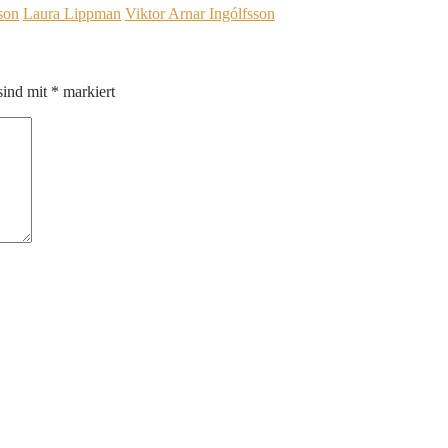
son
Laura Lippman
Viktor Arnar Ingólfsson
sind mit
*
markiert