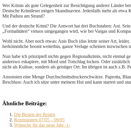
Wer Krimis als gute Gelegenheit zur Besichtigung anderer Länder bet
Deutsche Krimileser mögen Skandinavien. Jedenfalls mehr als etwa K
Mit Padura am Strand?
Und der deutsche Krimi? Die Antwort hat drei Buchstaben: Ani. Sein 
„Formalitäten“ virtuos umgegangen wird, wie bei Vargas und Kompa
Wohl nicht. Aber noch etwas: Anis Buch (das letzte seiner Art, leide
herkömmliche boomt weiterhin, ganze Verlage scheinen inzwischen ni
Nun habe ich prinzipiell nichts gegen Regionalkrimis, nicht einmal 
anderswo eskapiere, mit Mord und Totschlag locken. Oder zusätzlich mi
nicht als Kulisse, sondern als geistiger Ort. Im übrigen ist auch z.
Ansonsten eine Menge Durchschnittsdruckerschwärze. Paprotta, Blaud
Beschluss: Auch ich sitze unter meinem Hut und kann starren und star
Ähnliche Beiträge:
Die Besten der Besten
Rezensionen 07/05 – 09/05
Wünsche für das neue Jahr -1-