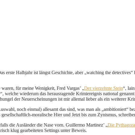
erste Halbjahr ist längst Geschichte, aber „watching the detectives“ 
e waren, für meine Wenigkeit, Fred Vargas’ „
Der vierzehnte Stein
“, Iai
e“, welche wiederum das herausragende Krimiereignis national genannt 
hungel der Neuerscheinungen ist mir allemal lieber als ein weiterer Kr
 Auswahl, noch einmal) allesamt das sind, was man als „ambitioniert“ b
 gesellschaftlich-moralische Hier und Jetzt bis zum Zynismus, schreibe
alls die Ausländer die Nase vorn. Guillermo Martinez’ „
Die Pythagor
risch klug gearbeiteten Settings unter Beweis.