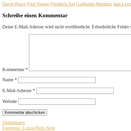
David Peace
Fred Vargas
Friedrich Ani
Guillermo Martinez
Iain Levi
Schreibe einen Kommentar
Deine E-Mail-Adresse wird nicht veröffentlicht.
Erforderliche Felder 
Kommentar
*
Name
*
E-Mail-Adresse
*
Website
Beitragsnavigation
Digitalitäten
Egotronic: Luxus/Nein Nein