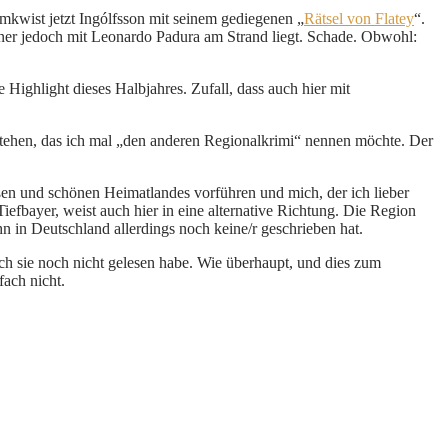
mkwist jetzt Ingólfsson mit seinem gediegenen „
Rätsel von Flatey
“.
ener jedoch mit Leonardo Padura am Strand liegt. Schade. Obwohl:
ighlight dieses Halbjahres. Zufall, dass auch hier mit
s stehen, das ich mal „den anderen Regionalkrimi“ nennen möchte. Der
ßen und schönen Heimatlandes vorführen und mich, der ich lieber
iefbayer, weist auch hier in eine alternative Richtung. Die Region
n in Deutschland allerdings noch keine/r geschrieben hat.
h sie noch nicht gelesen habe. Wie überhaupt, und dies zum
fach nicht.