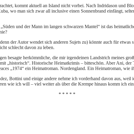
rachtet, kommt aktuell an Island nicht vorbei. Nach Indridason und Blo
uba, wo man sich zwar all inclusive einen Sonnenbrand einfängt, selt
„Süden und der Mann im langen schwarzen Mantel“ ist das heimatliche H
nie?
r, denn der Autor wendet sich anderen Sujets zu) könnte auch für etwa
cht schlecht davon zu leben.
gegen besagte herkömmliche, die mir irgendeinen Landstrich meines gro
t „historisch“. Historische Heimatkrimis – bitteschön. Aber Ani, der T
B. Peaces „1974“ ein Heimatroman. Nordengland. Ein Heimatroman, wie ih
ez, Bottini und einige andere nehme ich vorderhand davon aus, weil ic
ren wie ich will – viel weiter als über die Krempe hinaus komm ich ein
* * * * *