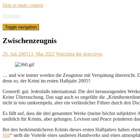
Skip to main content
Hinternet
Toggle navigation
Zwischenzeugnis
29. Juli 2005
13. Mai 2022
Watching the detectives
… und wie immer werden die Zeugnisse mit Verspätung überreicht. Das 
denn so, der Krimi im ersten Halbjahr 2005?
Generell: gut. Jedenfalls international. Die drei herausragenden Werk
Keine Überraschung. Das sagt auch so ungefähr die „Krimibestenlist
nicht in toto umkrempeln, aber ein verlässlicher Führer durch den Dsc
Es fällt auf, dass die drei genannten Werke (meine höchst subjektive
unüblich für Krimis, aber gelungen. Levison und Peace pointieren das
Bei den herkömmlicheren Krimis dieses ersten Halbjahres haben ebenf
Hill
“ stellt die Vorteile eines sauberen Handwerks und eines atmosphä