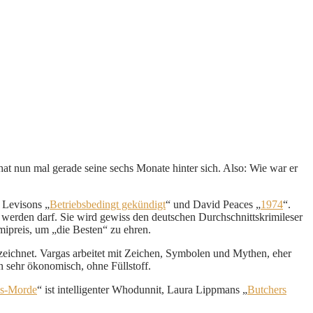
hat nun mal gerade seine sechs Monate hinter sich. Also: Wie war er
n Levisons „
Betriebsbedingt gekündigt
“ und David Peaces „
1974
“.
werden darf. Sie wird gewiss den deutschen Durchschnittskrimileser
imipreis, um „die Besten“ zu ehren.
ezeichnet. Vargas arbeitet mit Zeichen, Symbolen und Mythen, eher
n sehr ökonomisch, ohne Füllstoff.
as-Morde
“ ist intelligenter Whodunnit, Laura Lippmans „
Butchers