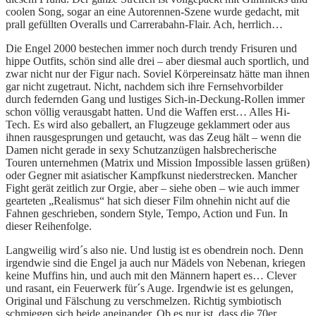
coolen Song, sogar an eine Autorennen-Szene wurde gedacht, mit
prall gefüllten Overalls und Carrerabahn-Flair. Ach, herrlich…
Die Engel 2000 bestechen immer noch durch trendy Frisuren und
hippe Outfits, schön sind alle drei – aber diesmal auch sportlich, und
zwar nicht nur der Figur nach. Soviel Körpereinsatz hätte man ihnen
gar nicht zugetraut. Nicht, nachdem sich ihre Fernsehvorbilder
durch federnden Gang und lustiges Sich-in-Deckung-Rollen immer
schon völlig verausgabt hatten. Und die Waffen erst… Alles Hi-
Tech. Es wird also geballert, an Flugzeuge geklammert oder aus
ihnen rausgesprungen und getaucht, was das Zeug hält – wenn die
Damen nicht gerade in sexy Schutzanzügen halsbrecherische
Touren unternehmen (Matrix und Mission Impossible lassen grüßen)
oder Gegner mit asiatischer Kampfkunst niederstrecken. Mancher
Fight gerät zeitlich zur Orgie, aber – siehe oben – wie auch immer
gearteten „Realismus“ hat sich dieser Film ohnehin nicht auf die
Fahnen geschrieben, sondern Style, Tempo, Action und Fun. In
dieser Reihenfolge.
Langweilig wird´s also nie. Und lustig ist es obendrein noch. Denn
irgendwie sind die Engel ja auch nur Mädels von Nebenan, kriegen
keine Muffins hin, und auch mit den Männern hapert es… Clever
und rasant, ein Feuerwerk für´s Auge. Irgendwie ist es gelungen,
Original und Fälschung zu verschmelzen. Richtig symbiotisch
schmiegen sich beide aneinander. Ob es nur ist, dass die 70er