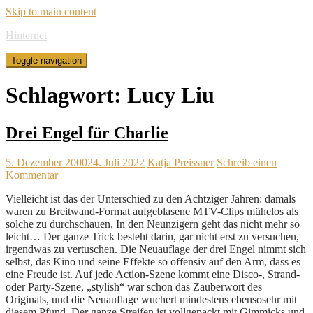
Skip to main content
Hinternet
Toggle navigation
Schlagwort:
Lucy Liu
Drei Engel für Charlie
5. Dezember 2000
24. Juli 2022
Katja Preissner
Schreib einen
Kommentar
Vielleicht ist das der Unterschied zu den Achtziger Jahren: damals
waren zu Breitwand-Format aufgeblasene MTV-Clips mühelos als
solche zu durchschauen. In den Neunzigern geht das nicht mehr so
leicht… Der ganze Trick besteht darin, gar nicht erst zu versuchen,
irgendwas zu vertuschen. Die Neuauflage der drei Engel nimmt sich
selbst, das Kino und seine Effekte so offensiv auf den Arm, dass es
eine Freude ist. Auf jede Action-Szene kommt eine Disco-, Strand-
oder Party-Szene, „stylish“ war schon das Zauberwort des
Originals, und die Neuauflage wuchert mindestens ebensosehr mit
diesem Pfund. Der ganze Streifen ist vollgepackt mit Gimmicks und