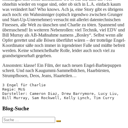
ohnehin wieder en vogue sind, oder ob sich in L.A. einfach kaum
was verändert hat? Who knows. Ach ja, eine Story gibt es übrigens
auch noch: ein Wahnsinniger (optisch irgendwo zwischen Grunger
und Start-Up-Unternehmer) versucht mit allerlei datentechnischen
Finessen, alle Welt zu täuschen und Charlie zu töten. Spannend und
überraschend! In weiteren Nebenrollen: viel Technik, viel EDV und
Bill Murray als AB-Maßnahme namens „Bosley“. Selbst wenn alle
Opfer gerettet und alle Bösen überführt wären – der trottelige Engel-
Koordinator säße noch immer in irgendeiner Falle und müßte befreit
werden. Keine schmeichelhafte Rolle, leider auch noch viel zu
grandseigneurhaft gegeben.
Ansonsten: klasse! Ein Film, der nach neuen Engel-Barbiepuppen
schreit. Und nach Kaugummi-Sammelbilchen, Haarbürsten,
Strumpfhosen, Deos, Jeans, Haarteilen…
3 Engel für Charlie
Regie: McG
Darsteller: Cameron Diaz, Drew Barrymore, Lucy Liu, 
Bill Murray, Sam Rockwell, Kelly Lynch, Tim Curry
Blog-Suche
Suche
nach: