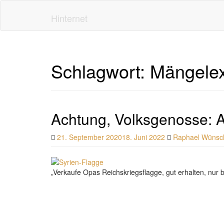
Skip
to
Hinternet
main
content
Schlagwort:
Mängele
Achtung, Volksgenosse: 
21. September 2020
18. Juni 2022
Raphael Wünsc
„Verkaufe Opas Reichskriegsflagge, gut erhalten, nur