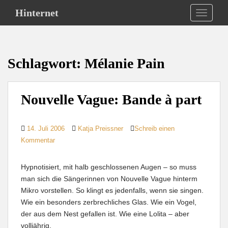
S
Hinternet
TOGGLE
k
i
p
t
Schlagwort:
Mélanie Pain
o
m
a
Nouvelle Vague: Bande à part
i
n
c
14. Juli 2006
Katja Preissner
Schreib einen
o
Kommentar
n
t
Hypnotisiert, mit halb geschlossenen Augen – so muss
e
man sich die Sängerinnen von Nouvelle Vague hinterm
n
Mikro vorstellen. So klingt es jedenfalls, wenn sie singen.
t
Wie ein besonders zerbrechliches Glas. Wie ein Vogel,
der aus dem Nest gefallen ist. Wie eine Lolita – aber
volljährig.