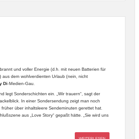
annt und voller Energie (d.h. mit neuen Batterien für
 aus dem wohlverdienten Urlaub (nein, nicht
y Di
-Medien-Gau.
und legt Sonderschichten ein. „Wir trauern“, sagt der
Dackelblick. In einer Sondersendung zeigt man noch
n früher über inhaltsleere Sendeminuten gerettet hat.
chlußszene aus „Love Story“ gepaßt hätte. „Sie wird uns
WEITERLESEN