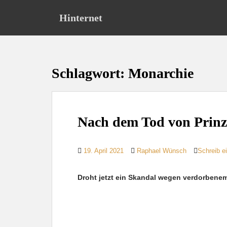
S
Hinternet
k
i
p
t
o
Schlagwort:
Monarchie
m
a
i
n
Nach dem Tod von Prinz
c
o
n
19. April 2021
Raphael Wünsch
Schreib 
t
e
Droht jetzt ein Skandal wegen verdorbene
n
t