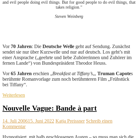
and evil people doing evil things. But for good people to do evil things, that
takes religion.“
Steven Weinberg
Vor
70 Jahren
: Die
Deutsche Welle
geht auf Sendung. Zunächst
sendet sie nur über Kurzwelle und nur auf deutsch. Los geht’s mit
einer Ansprache („geehrte und liebe Zuhörerinnen und Zuhörer im
fernen Lande“) von Bundespräsident Theodor Heuss.
Vor
65 Jahren
erschien „
Breakfast at Tiffany’s
„,
Truman Capote
s
berühmte Romanvorlage zum noch berühmteren Film „Frühstück
bei Tiffany“.
Weiterlesen
Nouvelle Vague: Bande à part
14. Juli 2006
15. Juni 2022
Katja Preissner
Schreib einen
Kommentar
Hypnotisiert, mit halb geschlossenen Augen – so muss man sich die