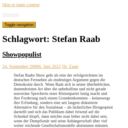
Skip to main content
Hinternet
Toggle navigation
Schlagwort:
Stefan Raab
Showpopulist
24. September 2008
6. Juni 2022
Dr. Zapp
Stefan Raabs Show geht als eine der erfolgreichsten im
deutschen Fernsehen als eindeutiges Argument gegen die
Demokratie durch. Wenn Raab sich in seiner überheblichen,
dummdreisten Art über die unbeholfene und nicht gerade
souveräne Sprecherin einer Kleinstpartei lustig macht und
ihre Forderung nach einem Grundeinkommen – keineswegs
ihre Erfindung, sondern eine seit langem diskutierte
Alternative für den Sozialstaat – als lächerliches Hirngespinst
darstellt und sich das Publikum dabei feixend auf die
Schenkel klopft, dann möchte man lieber nicht dabei sein,
wenn der Dumpfionär und seine Anhängerschaft über viel
weiter reichende Gesellschaftsmodelle abstimmen müssten.