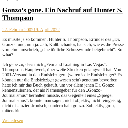
Gonzo’s gone. Ein Nachruf auf Hunter S.
Thompson
22. Februar 2005
19. April 2022
Es musste ja so kommen. Hunter S. Thompson, Erfinder des „Dr.
Gonzo“ und, nun ja…äh, Kultbuchautor, hat sich, wie es die Presse
vornehm umschrieb, „eine tödliche Schusswunde beigebracht“. So
what?
Ich gebe zu, dass mich „Fear and Loathing in Las Vegas“,
Thompsons Hauptwerk, über weite Strecken gelangweilt hat. Vom
2001-Versand in den Endsiebzigern (waren’s die Endsiebziger? Es
können nur die Endsiebziger gewesen sein) penetrant beworben,
hatte ich mir das Buch gekauft, um vor allem jenen Dr. Gonzo
kennenzulernen, der als Namensgeber für den „Gonzo-
Journalismus“ herhalten musste, das Gegenteil eines „Spiegel-
Journalismus“, könnte man sagen, nicht objektiv, nicht feingeistig,
nicht distanziert-ironisch, sondern halt: gonzo. Subjektiv, grob,
mittendrin.
Weiterlesen