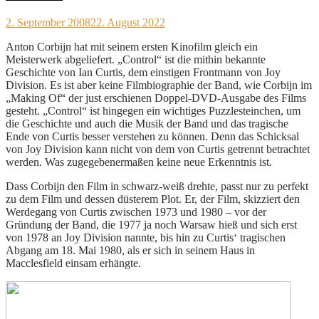
2. September 2008
22. August 2022
Anton Corbijn hat mit seinem ersten Kinofilm gleich ein
Meisterwerk abgeliefert. „Control“ ist die mithin bekannte
Geschichte von Ian Curtis, dem einstigen Frontmann von Joy
Division. Es ist aber keine Filmbiographie der Band, wie Corbijn im
„Making Of“ der just erschienen Doppel-DVD-Ausgabe des Films
gesteht. „Control“ ist hingegen ein wichtiges Puzzlesteinchen, um
die Geschichte und auch die Musik der Band und das tragische
Ende von Curtis besser verstehen zu können. Denn das Schicksal
von Joy Division kann nicht von dem von Curtis getrennt betrachtet
werden. Was zugegebenermaßen keine neue Erkenntnis ist.
Dass Corbijn den Film in schwarz-weiß drehte, passt nur zu perfekt
zu dem Film und dessen düsterem Plot. Er, der Film, skizziert den
Werdegang von Curtis zwischen 1973 und 1980 – vor der
Gründung der Band, die 1977 ja noch Warsaw hieß und sich erst
von 1978 an Joy Division nannte, bis hin zu Curtis‘ tragischen
Abgang am 18. Mai 1980, als er sich in seinem Haus in
Macclesfield einsam erhängte.