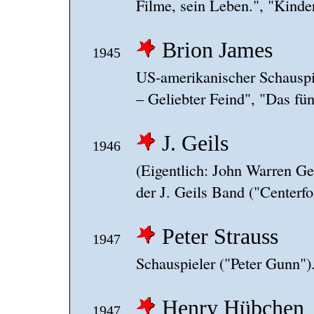
Filme, sein Leben.", "Kinde
Brion James
1945
US-amerikanischer Schausp
– Geliebter Feind", "Das fü
J. Geils
1946
(Eigentlich: John Warren Gei
der J. Geils Band ("Centerf
Peter Strauss
1947
Schauspieler ("Peter Gunn")
Henry Hübchen
1947