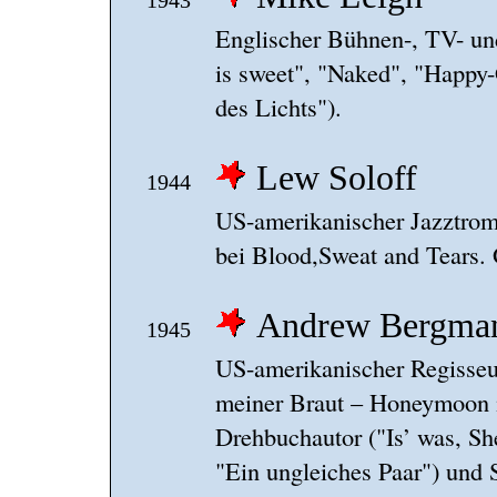
1943
Englischer Bühnen-, TV- un
is sweet", "Naked", "Happy
des Lichts").
Lew Soloff
1944
US-amerikanischer Jazztrom
bei Blood,Sweat and Tears. 
Andrew Bergma
1945
US-amerikanischer Regisseu
meiner Braut – Honeymoon in
Drehbuchautor ("Is’ was, Sh
"Ein ungleiches Paar") und S