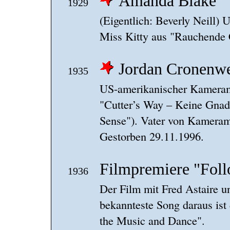
Amanda Blake
1929
(Eigentlich: Beverly Neill)
Miss Kitty aus "Rauchende 
Jordan Cronenw
1935
US-amerikanischer Kamerama
"Cutter’s Way – Keine Gnad
Sense"). Vater von Kameram
Gestorben 29.11.1996.
Filmpremiere "Foll
1936
Der Film mit Fred Astaire u
bekannteste Song daraus ist 
the Music and Dance".