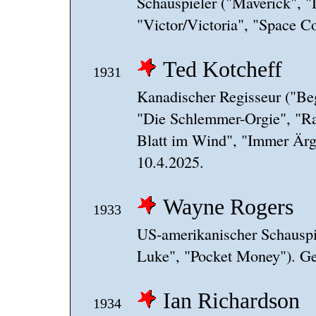
Schauspieler ("Maverick", "
"Victor/Victoria", "Space C
Ted Kotcheff
1931
Kanadischer Regisseur ("Beg
"Die Schlemmer-Orgie", "Ra
Blatt im Wind", "Immer Ärg
10.4.2025.
Wayne Rogers
1933
US-amerikanischer Schausp
Luke", "Pocket Money"). Ge
Ian Richardson
1934