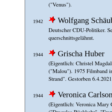
("Venus").
Wolfgang Schäu
1942
Deutscher CDU-Politiker. Se
querschnittsgelähmt.
Grischa Huber
1944
(Eigentlich: Christel Magda
("Malou"). 1975 Filmband in
Strand". Gestorben 6.4.2021
Veronica Carlso
1944
(Eigentlich: Veronica Mary 
("Draculas Rückkehr", "Fran