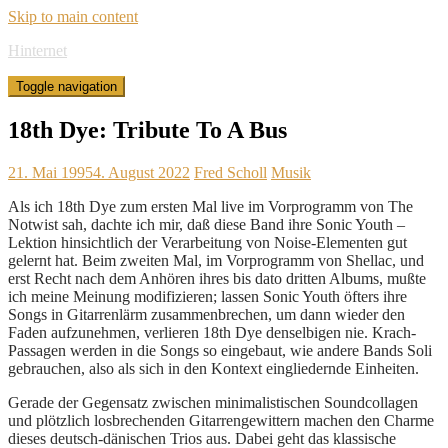
Skip to main content
Hinternet
Toggle navigation
18th Dye: Tribute To A Bus
21. Mai 1995
4. August 2022
Fred Scholl
Musik
Als ich 18th Dye zum ersten Mal live im Vorprogramm von The
Notwist sah, dachte ich mir, daß diese Band ihre Sonic Youth –
Lektion hinsichtlich der Verarbeitung von Noise-Elementen gut
gelernt hat. Beim zweiten Mal, im Vorprogramm von Shellac, und
erst Recht nach dem Anhören ihres bis dato dritten Albums, mußte
ich meine Meinung modifizieren; lassen Sonic Youth öfters ihre
Songs in Gitarrenlärm zusammenbrechen, um dann wieder den
Faden aufzunehmen, verlieren 18th Dye denselbigen nie. Krach-
Passagen werden in die Songs so eingebaut, wie andere Bands Soli
gebrauchen, also als sich in den Kontext eingliedernde Einheiten.
Gerade der Gegensatz zwischen minimalistischen Soundcollagen
und plötzlich losbrechenden Gitarrengewittern machen den Charme
dieses deutsch-dänischen Trios aus. Dabei geht das klassische