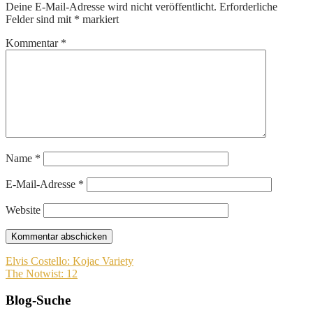
Deine E-Mail-Adresse wird nicht veröffentlicht.
Erforderliche
Felder sind mit
*
markiert
Kommentar
*
Name
*
E-Mail-Adresse
*
Website
Beitragsnavigation
Elvis Costello: Kojac Variety
The Notwist: 12
Blog-Suche