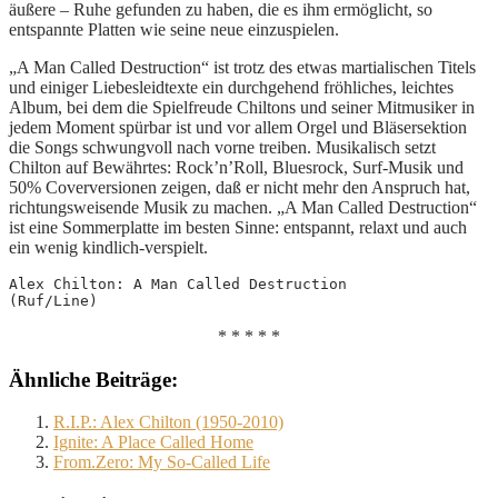
äußere – Ruhe gefunden zu haben, die es ihm ermöglicht, so
entspannte Platten wie seine neue einzuspielen.
„A Man Called Destruction“ ist trotz des etwas martialischen Titels
und einiger Liebesleidtexte ein durchgehend fröhliches, leichtes
Album, bei dem die Spielfreude Chiltons und seiner Mitmusiker in
jedem Moment spürbar ist und vor allem Orgel und Bläsersektion
die Songs schwungvoll nach vorne treiben. Musikalisch setzt
Chilton auf Bewährtes: Rock’n’Roll, Bluesrock, Surf-Musik und
50% Coverversionen zeigen, daß er nicht mehr den Anspruch hat,
richtungsweisende Musik zu machen. „A Man Called Destruction“
ist eine Sommerplatte im besten Sinne: entspannt, relaxt und auch
ein wenig kindlich-verspielt.
Alex Chilton: A Man Called Destruction
(Ruf/Line)
* * * * *
Ähnliche Beiträge:
R.I.P.: Alex Chilton (1950-2010)
Ignite: A Place Called Home
From.Zero: My So-Called Life