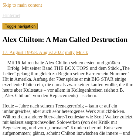
Skip to main content
Hinternet
Toggle navigation
Alex Chilton: A Man Called Destruction
17. August 1995
8. August 2022
mitty
Musik
Mit 16 Jahren hatte Alex Chilton seinen ersten und größten
Erfolg. Mit seiner Band THE BOX TOPS und dem Stück „The
Letter“ gelang ihm gleich zu Beginn seiner Karriere ein Nummer 1
Hit in Amerika. Anfang der 70er spielte er mit BIG STAR einige
exzellente Platten ein, die damals zwar keiner kaufen wollte, die ihm
heute aber Kultstatus – vor allem in Kollegenkreisen (siehe z.B.
„Alex Chilton“ von den Replacements) – sichern.
Heute – Jahre nach seinem Teenagererfolg – kann er auf ein
umfangreiches, aber auch sehr heterogenes Werk zurückblicken.
Während ein anderer 60er-Jahre-Teeniestar wie Scott Walker zuletzt
mit äußerst anspruchsvollen Solowerken (von der Kritik mit
Begeisterung und vom „normalen“ Kunden eher mit Entsetzen
aufgenommen) glänzt, scheint Chilton inzwischen die innere – und