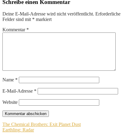
Schreibe einen Kommentar
Deine E-Mail-Adresse wird nicht veröffentlicht.
Erforderliche
Felder sind mit
*
markiert
Kommentar
*
Name
*
E-Mail-Adresse
*
Website
Beitragsnavigation
The Chemical Brothers: Exit Planet Dust
Earthling: Radar