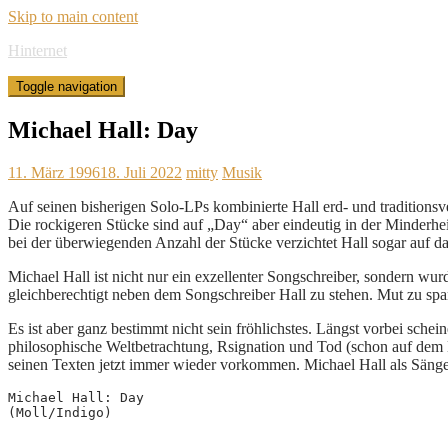
Skip to main content
Hinternet
Toggle navigation
Michael Hall: Day
11. März 1996
18. Juli 2022
mitty
Musik
Auf seinen bisherigen Solo-LPs kombinierte Hall erd- und tradition
Die rockigeren Stücke sind auf „Day“ aber eindeutig in der Minderh
bei der überwiegenden Anzahl der Stücke verzichtet Hall sogar auf da
Michael Hall ist nicht nur ein exzellenter Songschreiber, sondern wu
gleichberechtigt neben dem Songschreiber Hall zu stehen. Mut zu s
Es ist aber ganz bestimmt nicht sein fröhlichstes. Längst vorbei sch
philosophische Weltbetrachtung, Rsignation und Tod (schon auf dem B
seinen Texten jetzt immer wieder vorkommen. Michael Hall als Säng
Michael Hall: Day
(Moll/Indigo)