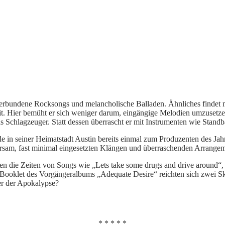
sverbundene Rocksongs und melancholische Balladen. Ähnliches findet
eit. Hier bemüht er sich weniger darum, eingängige Melodien umzusetz
s Schlagzeuger. Statt dessen überrascht er mit Instrumenten wie Stand
rde in seiner Heimatstadt Austin bereits einmal zum Produzenten des Ja
parsam, fast minimal eingesetzten Klängen und überraschenden Arrang
einen die Zeiten von Songs wie „Lets take some drugs and drive around
ooklet des Vorgängeralbums „Adequate Desire“ reichten sich zwei Skel
er der Apokalypse?
* * * * *