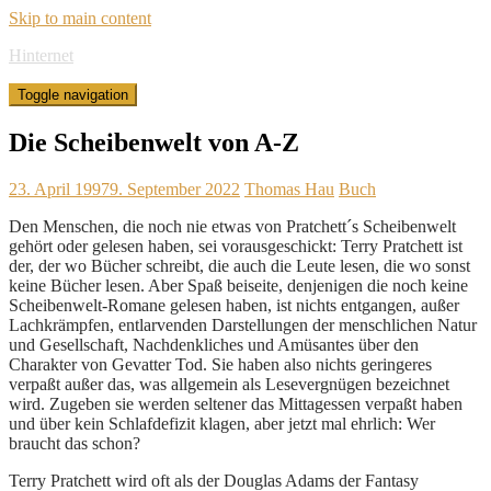
Skip to main content
Hinternet
Toggle navigation
Die Scheibenwelt von A-Z
23. April 1997
9. September 2022
Thomas Hau
Buch
Den Menschen, die noch nie etwas von Pratchett´s Scheibenwelt
gehört oder gelesen haben, sei vorausgeschickt: Terry Pratchett ist
der, der wo Bücher schreibt, die auch die Leute lesen, die wo sonst
keine Bücher lesen. Aber Spaß beiseite, denjenigen die noch keine
Scheibenwelt-Romane gelesen haben, ist nichts entgangen, außer
Lachkrämpfen, entlarvenden Darstellungen der menschlichen Natur
und Gesellschaft, Nachdenkliches und Amüsantes über den
Charakter von Gevatter Tod. Sie haben also nichts geringeres
verpaßt außer das, was allgemein als Lesevergnügen bezeichnet
wird. Zugeben sie werden seltener das Mittagessen verpaßt haben
und über kein Schlafdefizit klagen, aber jetzt mal ehrlich: Wer
braucht das schon?
Terry Pratchett wird oft als der Douglas Adams der Fantasy