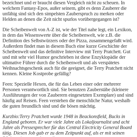
bezeichnet und er braucht diesen Vergleich nicht zu scheuen. In
welchem Fantasy-Epos, außer seinem, gibt es denn Zauberer die
unfähig sind sich den simpelsten Zauberspruch zu merken oder
Helden an denen die Zeit nicht spurlos vorübergegangen ist?
Die Scheibenwelt von A-Z ist, wie der Titel nahe legt, ein Lexikon,
in dem das Wissenswerte über die Scheibenwelt, wie z.B. die
Definition des Selbstwürzers oder der Pizza, zusammengefaßt wird.
Außerdem findet man in diesem Buch eine kurze Geschichte der
Scheibenwelt und das definitive Interview mit Terry Pratchett. Gut
und mit sehr viel Humor geschrieben ist diese Enzyklopädie der
ultimative Führer durch die Scheibenwelt und als verspätetes
Weihnachtsgeschenk auch für die geeignet, die Terry Pratchett nicht
kennen. Kleine Kostprobe gefällig?
Feen: Spezielle Hexen, die für das Leben einer oder mehrerer
Personen verantwortlich sind. Sie benutzen Zauberstäbe (kleinere
Ausführungen der von Zauberern eingesetzten Exemplare) und sind
häufig auf Reisen. Feen verstehen die menschliche Natur, weshalb
die guten freundlich sind und die bösen mächtig.
Kurzbio:Terry Pratchett wurde 1948 in Beackonsfield, Bucks in
England geboren. Er war viele Jahre als Lokaljournalist und acht
Jahre als Pressesprecher für das Central Electricity General Board
tätig. Diesen Job gab er zu dem Zeitpunkt auf, als er mit seinen