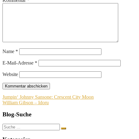
Kommentar
*
Name
*
E-Mail-Adresse
*
Website
Beitragsnavigation
Jumpin‘ Johnny Sansone: Crescent City Moon
William Gibson – Idoru
Blog-Suche
Suche
nach: