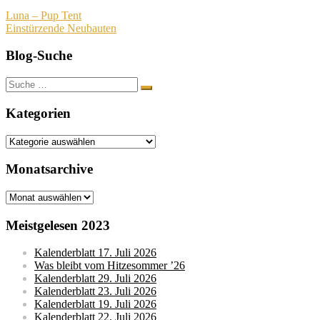
Beitragsnavigation
Luna – Pup Tent
Einstürzende Neubauten
Blog-Suche
Suche
nach:
Kategorien
Kategorien
Monatsarchive
Monatsarchive
Meistgelesen 2023
Kalenderblatt 17. Juli 2026
Was bleibt vom Hitzesommer ’26
Kalenderblatt 29. Juli 2026
Kalenderblatt 23. Juli 2026
Kalenderblatt 19. Juli 2026
Kalenderblatt 22. Juli 2026